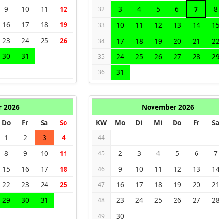
9
10
11
12
3
4
5
6
7
8
32
16
17
18
19
10
11
12
13
14
1
33
23
24
25
26
17
18
19
20
21
2
34
30
31
24
25
26
27
28
2
35
31
36
r 2026
November 2026
Do
Fr
Sa
So
KW
Mo
Di
Mi
Do
Fr
Sa
1
2
3
4
44
8
9
10
11
2
3
4
5
6
7
45
15
16
17
18
9
10
11
12
13
1
46
22
23
24
25
16
17
18
19
20
2
47
29
30
31
23
24
25
26
27
2
48
30
49