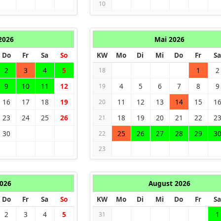
10
 2026
Mai 2026
Do
Fr
Sa
So
KW
Mo
Di
Mi
Do
Fr
Sa
2
3
4
5
1
2
18
9
10
11
12
4
5
6
7
8
9
19
16
17
18
19
11
12
13
14
15
1
20
23
24
25
26
18
19
20
21
22
2
21
30
25
26
27
28
29
3
22
23
2026
August 2026
Do
Fr
Sa
So
KW
Mo
Di
Mi
Do
Fr
Sa
2
3
4
5
1
31