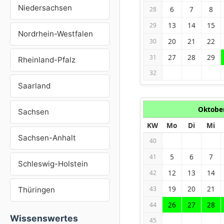
Niedersachsen
6
7
8
28
13
14
15
29
Nordrhein-Westfalen
20
21
22
30
27
28
29
31
Rheinland-Pfalz
32
Saarland
Oktobe
Sachsen
KW
Mo
Di
Mi
Sachsen-Anhalt
40
5
6
7
41
Schleswig-Holstein
12
13
14
42
19
20
21
43
Thüringen
26
27
28
44
Wissenswertes
45