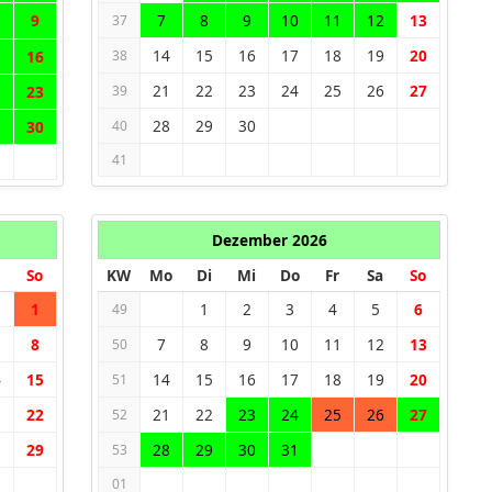
9
7
8
9
10
11
12
13
37
14
15
16
17
18
19
20
5
16
38
21
22
23
24
25
26
27
2
23
39
28
29
30
9
30
40
41
Dezember 2026
So
KW
Mo
Di
Mi
Do
Fr
Sa
So
1
1
2
3
4
5
6
49
8
7
8
9
10
11
12
13
50
4
15
14
15
16
17
18
19
20
51
1
22
21
22
23
24
25
26
27
52
8
29
28
29
30
31
53
01