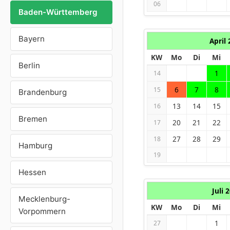
06
Baden-Württemberg
Bayern
April
KW
Mo
Di
Mi
Berlin
1
14
6
7
8
15
Brandenburg
13
14
15
16
Bremen
20
21
22
17
27
28
29
18
Hamburg
19
Hessen
Juli 
Mecklenburg-
KW
Mo
Di
Mi
Vorpommern
1
27