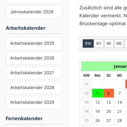
Zusätzlich sind alle
Jahreskalender 2029
Kalender vermerkt. N
Brückentage optimal
Arbeitskalender
Arbeitskalender 2025
BW
BY
BE
BB
Arbeitskalender 2026
Januar
Arbeitskalender 2027
KW
Mo
Di
Mi
01
Arbeitskalender 2028
5
6
7
02
Arbeitskalender 2029
12
13
14
03
19
20
21
04
Ferienkalender
26
27
28
05