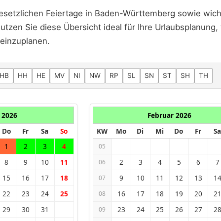
 gesetzlichen Feiertage in Baden-Württemberg sowie wic
utzen Sie diese Übersicht ideal für Ihre Urlaubsplanung,
 einzuplanen.
HB
HH
HE
MV
NI
NW
RP
SL
SN
ST
SH
TH
 2026
Februar 2026
Do
Fr
Sa
So
KW
Mo
Di
Mi
Do
Fr
Sa
1
2
3
4
05
8
9
10
11
2
3
4
5
6
7
06
15
16
17
18
9
10
11
12
13
1
07
22
23
24
25
16
17
18
19
20
2
08
29
30
31
23
24
25
26
27
2
09