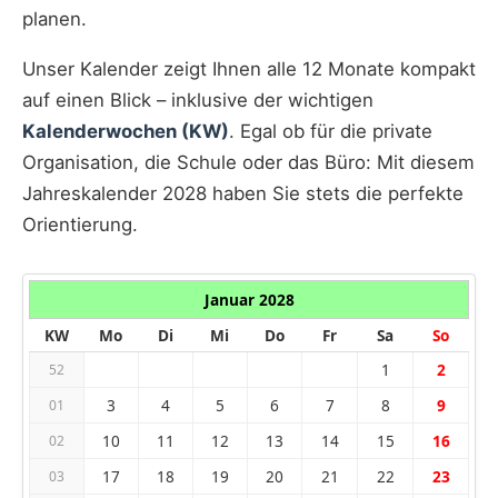
planen.
Unser Kalender zeigt Ihnen alle 12 Monate kompakt
auf einen Blick – inklusive der wichtigen
Kalenderwochen (KW)
. Egal ob für die private
Organisation, die Schule oder das Büro: Mit diesem
Jahreskalender 2028 haben Sie stets die perfekte
Orientierung.
Januar 2028
KW
Mo
Di
Mi
Do
Fr
Sa
So
1
2
52
3
4
5
6
7
8
9
01
10
11
12
13
14
15
16
02
17
18
19
20
21
22
23
03