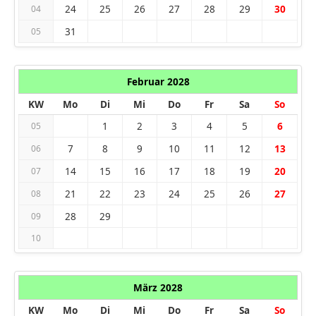
24
25
26
27
28
29
30
04
31
05
Februar 2028
KW
Mo
Di
Mi
Do
Fr
Sa
So
1
2
3
4
5
6
05
7
8
9
10
11
12
13
06
14
15
16
17
18
19
20
07
21
22
23
24
25
26
27
08
28
29
09
10
März 2028
KW
Mo
Di
Mi
Do
Fr
Sa
So