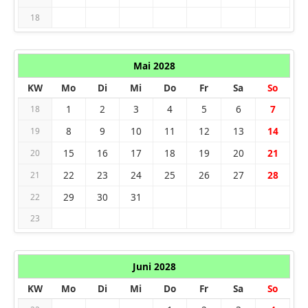
18
Mai 2028
KW
Mo
Di
Mi
Do
Fr
Sa
So
1
2
3
4
5
6
7
18
8
9
10
11
12
13
14
19
15
16
17
18
19
20
21
20
22
23
24
25
26
27
28
21
29
30
31
22
23
Juni 2028
KW
Mo
Di
Mi
Do
Fr
Sa
So