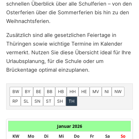
schnellen Überblick über alle Schulferien – von den
Osterferien über die Sommerferien bis hin zu den
Weihnachtsferien.
Zusätzlich sind alle gesetzlichen Feiertage in
Thüringen sowie wichtige Termine im Kalender
vermerkt. Nutzen Sie diese Übersicht ideal für Ihre
Urlaubsplanung, für die Schule oder um
Brückentage optimal einzuplanen.
BW
BY
BE
BB
HB
HH
HE
MV
NI
NW
RP
SL
SN
ST
SH
TH
Januar 2026
KW
Mo
Di
Mi
Do
Fr
Sa
So