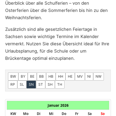
Überblick über alle Schulferien – von den
Osterferien über die Sommerferien bis hin zu den
Weihnachtsferien.
Zusätzlich sind alle gesetzlichen Feiertage in
Sachsen sowie wichtige Termine im Kalender
vermerkt. Nutzen Sie diese Übersicht ideal für Ihre
Urlaubsplanung, für die Schule oder um
Brückentage optimal einzuplanen.
BW
BY
BE
BB
HB
HH
HE
MV
NI
NW
RP
SL
SN
ST
SH
TH
Januar 2026
KW
Mo
Di
Mi
Do
Fr
Sa
So