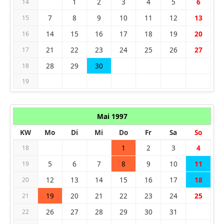
1
2
3
4
5
6
14
7
8
9
10
11
12
13
15
14
15
16
17
18
19
20
16
21
22
23
24
25
26
27
17
28
29
30
18
19
Mai 1997
KW
Mo
Di
Mi
Do
Fr
Sa
So
1
2
3
4
18
5
6
7
8
9
10
11
19
12
13
14
15
16
17
18
20
19
20
21
22
23
24
25
21
26
27
28
29
30
31
22