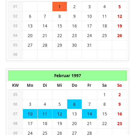
1
2
3
4
5
01
6
7
8
9
10
11
12
02
13
14
15
16
17
18
19
03
20
21
22
23
24
25
26
04
27
28
29
30
31
05
06
Februar 1997
KW
Mo
Di
Mi
Do
Fr
Sa
So
1
2
05
3
4
5
6
7
8
9
06
10
11
12
13
14
15
16
07
17
18
19
20
21
22
23
08
24
25
26
27
28
09