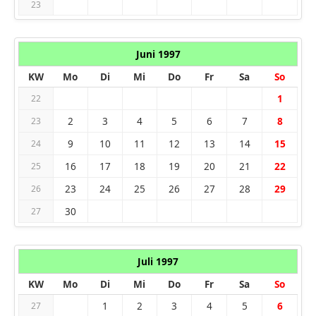
23
Juni 1997
KW
Mo
Di
Mi
Do
Fr
Sa
So
1
22
2
3
4
5
6
7
8
23
9
10
11
12
13
14
15
24
16
17
18
19
20
21
22
25
23
24
25
26
27
28
29
26
30
27
Juli 1997
KW
Mo
Di
Mi
Do
Fr
Sa
So
1
2
3
4
5
6
27