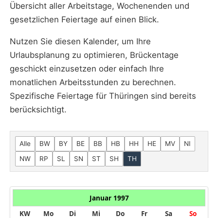
Übersicht aller Arbeitstage, Wochenenden und
gesetzlichen Feiertage auf einen Blick.
Nutzen Sie diesen Kalender, um Ihre
Urlaubsplanung zu optimieren, Brückentage
geschickt einzusetzen oder einfach Ihre
monatlichen Arbeitsstunden zu berechnen.
Spezifische Feiertage für Thüringen sind bereits
berücksichtigt.
Alle
BW
BY
BE
BB
HB
HH
HE
MV
NI
NW
RP
SL
SN
ST
SH
TH
Januar 1997
KW
Mo
Di
Mi
Do
Fr
Sa
So