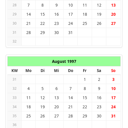
7
8
9
10
11
12
13
28
14
15
16
17
18
19
20
29
21
22
23
24
25
26
27
30
28
29
30
31
31
32
August 1997
KW
Mo
Di
Mi
Do
Fr
Sa
So
1
2
3
31
4
5
6
7
8
9
10
32
11
12
13
14
15
16
17
33
18
19
20
21
22
23
24
34
25
26
27
28
29
30
31
35
36