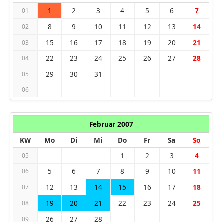
1
2
3
4
5
6
7
01
8
9
10
11
12
13
14
02
15
16
17
18
19
20
21
03
22
23
24
25
26
27
28
04
29
30
31
05
06
Februar 2007
KW
Mo
Di
Mi
Do
Fr
Sa
So
1
2
3
4
05
5
6
7
8
9
10
11
06
12
13
14
15
16
17
18
07
19
20
21
22
23
24
25
08
26
27
28
09