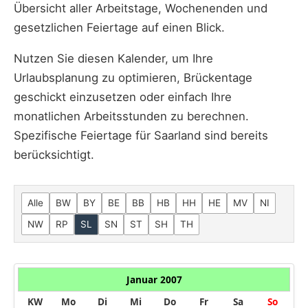
Übersicht aller Arbeitstage, Wochenenden und
gesetzlichen Feiertage auf einen Blick.
Nutzen Sie diesen Kalender, um Ihre
Urlaubsplanung zu optimieren, Brückentage
geschickt einzusetzen oder einfach Ihre
monatlichen Arbeitsstunden zu berechnen.
Spezifische Feiertage für Saarland sind bereits
berücksichtigt.
Alle
BW
BY
BE
BB
HB
HH
HE
MV
NI
NW
RP
SL
SN
ST
SH
TH
Januar 2007
KW
Mo
Di
Mi
Do
Fr
Sa
So