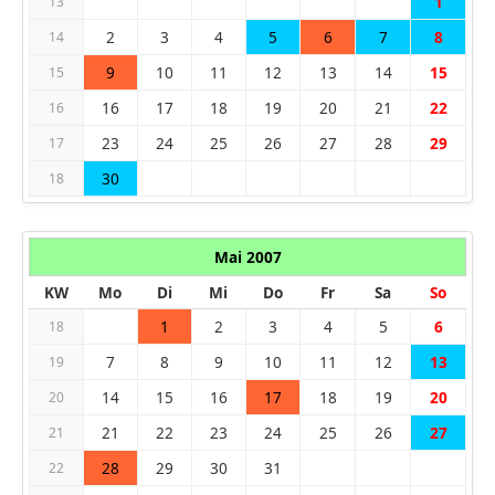
1
13
2
3
4
5
6
7
8
14
9
10
11
12
13
14
15
15
16
17
18
19
20
21
22
16
23
24
25
26
27
28
29
17
30
18
Mai 2007
KW
Mo
Di
Mi
Do
Fr
Sa
So
1
2
3
4
5
6
18
7
8
9
10
11
12
13
19
14
15
16
17
18
19
20
20
21
22
23
24
25
26
27
21
28
29
30
31
22