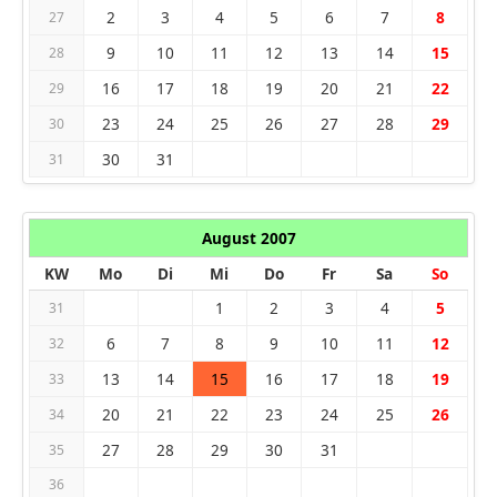
2
3
4
5
6
7
8
27
9
10
11
12
13
14
15
28
16
17
18
19
20
21
22
29
23
24
25
26
27
28
29
30
30
31
31
August 2007
KW
Mo
Di
Mi
Do
Fr
Sa
So
1
2
3
4
5
31
6
7
8
9
10
11
12
32
13
14
15
16
17
18
19
33
20
21
22
23
24
25
26
34
27
28
29
30
31
35
36