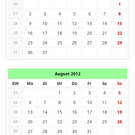
1
26
2
3
4
5
6
7
8
27
9
10
11
12
13
14
15
28
16
17
18
19
20
21
22
29
23
24
25
26
27
28
29
30
30
31
31
August 2012
KW
Mo
Di
Mi
Do
Fr
Sa
So
1
2
3
4
5
31
6
7
8
9
10
11
12
32
13
14
15
16
17
18
19
33
20
21
22
23
24
25
26
34
27
28
29
30
31
35