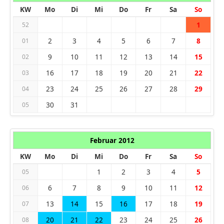
KW
Mo
Di
Mi
Do
Fr
Sa
So
1
52
2
3
4
5
6
7
8
01
9
10
11
12
13
14
15
02
16
17
18
19
20
21
22
03
23
24
25
26
27
28
29
04
30
31
05
Februar 2012
KW
Mo
Di
Mi
Do
Fr
Sa
So
1
2
3
4
5
05
6
7
8
9
10
11
12
06
13
14
15
16
17
18
19
07
20
21
22
23
24
25
26
08