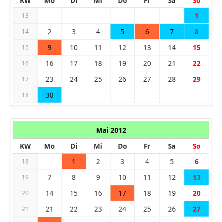
KW
Mo
Di
Mi
Do
Fr
Sa
So
1
13
2
3
4
5
6
7
8
14
9
10
11
12
13
14
15
15
16
17
18
19
20
21
22
16
23
24
25
26
27
28
29
17
30
18
Mai 2012
KW
Mo
Di
Mi
Do
Fr
Sa
So
1
2
3
4
5
6
18
7
8
9
10
11
12
13
19
14
15
16
17
18
19
20
20
21
22
23
24
25
26
27
21