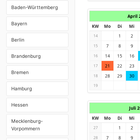
Baden-Württemberg
April
Bayern
KW
Mo
Di
Mi
1
2
14
Berlin
7
8
9
15
14
15
16
Brandenburg
16
21
22
23
17
Bremen
28
29
30
18
19
Hamburg
Hessen
Juli 
KW
Mo
Di
Mi
Mecklenburg-
1
2
27
Vorpommern
7
8
9
28