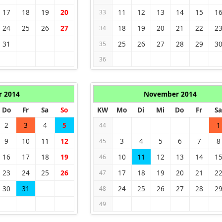
17
18
19
20
11
12
13
14
15
1
33
24
25
26
27
18
19
20
21
22
2
34
31
25
26
27
28
29
3
35
36
r 2014
November 2014
Do
Fr
Sa
So
KW
Mo
Di
Mi
Do
Fr
Sa
2
3
4
5
1
44
9
10
11
12
3
4
5
6
7
8
45
16
17
18
19
10
11
12
13
14
1
46
23
24
25
26
17
18
19
20
21
2
47
30
31
24
25
26
27
28
2
48
49