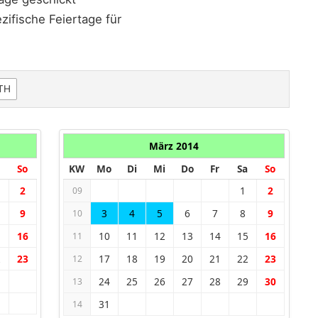
ifische Feiertage für
TH
März 2014
So
KW
Mo
Di
Mi
Do
Fr
Sa
So
2
1
2
09
9
3
4
5
6
7
8
9
10
5
16
10
11
12
13
14
15
16
11
2
23
17
18
19
20
21
22
23
12
24
25
26
27
28
29
30
13
31
14