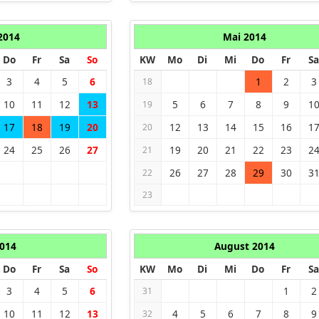
 2014
Mai 2014
Do
Fr
Sa
So
KW
Mo
Di
Mi
Do
Fr
Sa
3
4
5
6
1
2
3
18
10
11
12
13
5
6
7
8
9
1
19
17
18
19
20
12
13
14
15
16
1
20
24
25
26
27
19
20
21
22
23
2
21
26
27
28
29
30
3
22
23
2014
August 2014
Do
Fr
Sa
So
KW
Mo
Di
Mi
Do
Fr
Sa
3
4
5
6
1
2
31
10
11
12
13
4
5
6
7
8
9
32