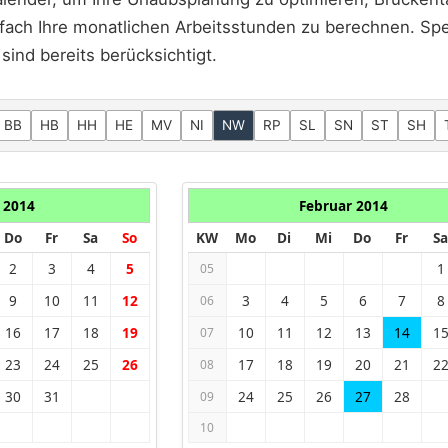
fach Ihre monatlichen Arbeitsstunden zu berechnen. Spez
sind bereits berücksichtigt.
BB
HB
HH
HE
MV
NI
NW
RP
SL
SN
ST
SH
 2014
Februar 2014
Do
Fr
Sa
So
KW
Mo
Di
Mi
Do
Fr
Sa
2
3
4
5
1
05
9
10
11
12
3
4
5
6
7
8
06
16
17
18
19
10
11
12
13
14
1
07
23
24
25
26
17
18
19
20
21
2
08
30
31
24
25
26
27
28
09
10