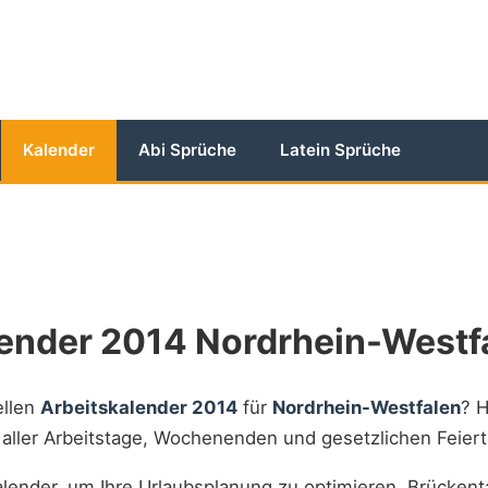
Kalender
Abi Sprüche
Latein Sprüche
lender 2014 Nordrhein-Westf
ellen
Arbeitskalender 2014
für
Nordrhein-Westfalen
? H
t aller Arbeitstage, Wochenenden und gesetzlichen Feiert
lender, um Ihre Urlaubsplanung zu optimieren, Brückent