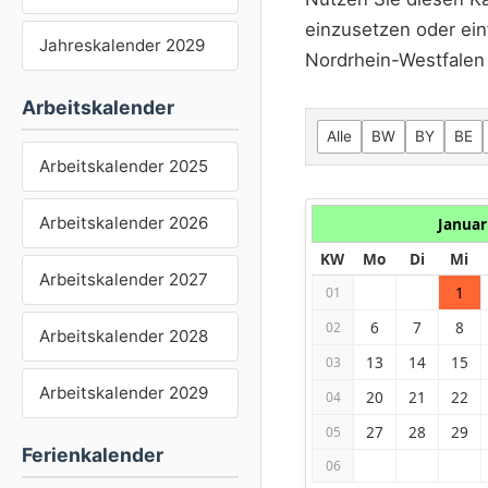
einzusetzen oder ein
Jahreskalender 2029
Nordrhein-Westfalen 
Arbeitskalender
Alle
BW
BY
BE
Arbeitskalender 2025
Arbeitskalender 2026
Januar
KW
Mo
Di
Mi
Arbeitskalender 2027
1
01
6
7
8
02
Arbeitskalender 2028
13
14
15
03
Arbeitskalender 2029
20
21
22
04
27
28
29
05
Ferienkalender
06