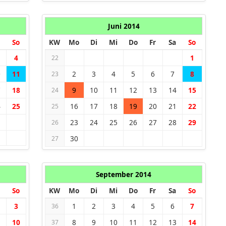
Juni 2014
So
KW
Mo
Di
Mi
Do
Fr
Sa
So
4
1
22
0
11
2
3
4
5
6
7
8
23
7
18
9
10
11
12
13
14
15
24
4
25
16
17
18
19
20
21
22
25
1
23
24
25
26
27
28
29
26
30
27
September 2014
So
KW
Mo
Di
Mi
Do
Fr
Sa
So
3
1
2
3
4
5
6
7
36
10
8
9
10
11
12
13
14
37