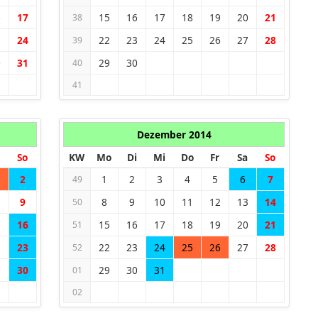
6
17
15
16
17
18
19
20
21
38
3
24
22
23
24
25
26
27
28
39
0
31
29
30
40
41
Dezember 2014
So
KW
Mo
Di
Mi
Do
Fr
Sa
So
2
1
2
3
4
5
6
7
49
9
8
9
10
11
12
13
14
50
5
16
15
16
17
18
19
20
21
51
2
23
22
23
24
25
26
27
28
52
9
30
29
30
31
01
02