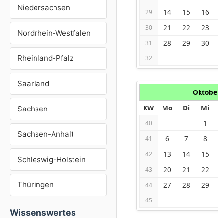
Niedersachsen
14
15
16
29
21
22
23
30
Nordrhein-Westfalen
28
29
30
31
Rheinland-Pfalz
32
Saarland
Oktobe
KW
Mo
Di
Mi
Sachsen
1
40
Sachsen-Anhalt
6
7
8
41
13
14
15
42
Schleswig-Holstein
20
21
22
43
Thüringen
27
28
29
44
45
Wissenswertes