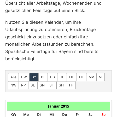
Übersicht aller Arbeitstage, Wochenenden und
gesetzlichen Feiertage auf einen Blick.
Nutzen Sie diesen Kalender, um Ihre
Urlaubsplanung zu optimieren, Brückentage
geschickt einzusetzen oder einfach Ihre
monatlichen Arbeitsstunden zu berechnen.
Spezifische Feiertage für Bayern sind bereits
berücksichtigt.
Alle
BW
BY
BE
BB
HB
HH
HE
MV
NI
NW
RP
SL
SN
ST
SH
TH
Januar 2015
KW
Mo
Di
Mi
Do
Fr
Sa
So