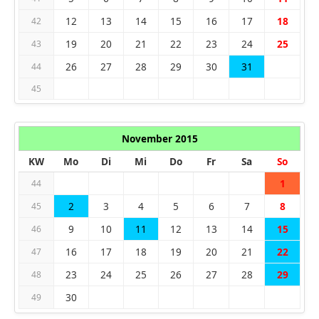
12
13
14
15
16
17
18
42
19
20
21
22
23
24
25
43
26
27
28
29
30
31
44
45
November 2015
KW
Mo
Di
Mi
Do
Fr
Sa
So
1
44
2
3
4
5
6
7
8
45
9
10
11
12
13
14
15
46
16
17
18
19
20
21
22
47
23
24
25
26
27
28
29
48
30
49