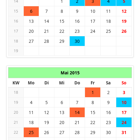
1
2
3
4
5
14
6
7
8
9
10
11
12
15
13
14
15
16
17
18
19
16
20
21
22
23
24
25
26
17
27
28
29
30
18
19
Mai 2015
KW
Mo
Di
Mi
Do
Fr
Sa
So
1
2
3
18
4
5
6
7
8
9
10
19
11
12
13
14
15
16
17
20
18
19
20
21
22
23
24
21
25
26
27
28
29
30
31
22