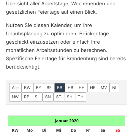
Übersicht aller Arbeitstage, Wochenenden und
gesetzlichen Feiertage auf einen Blick.
Nutzen Sie diesen Kalender, um Ihre
Urlaubsplanung zu optimieren, Brückentage
geschickt einzusetzen oder einfach Ihre
monatlichen Arbeitsstunden zu berechnen.
Spezifische Feiertage für Brandenburg sind bereits
berücksichtigt.
Alle
BW
BY
BE
BB
HB
HH
HE
MV
NI
NW
RP
SL
SN
ST
SH
TH
Januar 2020
KW
Mo
Di
Mi
Do
Fr
Sa
So