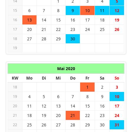
1
2
3
4
5
14
6
7
8
9
10
11
12
15
13
14
15
16
17
18
19
16
20
21
22
23
24
25
26
17
27
28
29
30
18
19
Mai 2020
KW
Mo
Di
Mi
Do
Fr
Sa
So
1
2
3
18
4
5
6
7
8
9
10
19
11
12
13
14
15
16
17
20
18
19
20
21
22
23
24
21
25
26
27
28
29
30
31
22