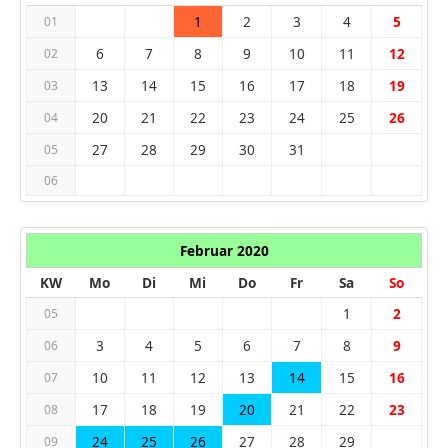
1
2
3
4
5
01
6
7
8
9
10
11
12
02
13
14
15
16
17
18
19
03
20
21
22
23
24
25
26
04
27
28
29
30
31
05
06
Februar 2020
KW
Mo
Di
Mi
Do
Fr
Sa
So
1
2
05
3
4
5
6
7
8
9
06
10
11
12
13
14
15
16
07
17
18
19
20
21
22
23
08
24
25
26
27
28
29
09