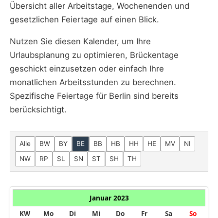
Übersicht aller Arbeitstage, Wochenenden und
gesetzlichen Feiertage auf einen Blick.
Nutzen Sie diesen Kalender, um Ihre
Urlaubsplanung zu optimieren, Brückentage
geschickt einzusetzen oder einfach Ihre
monatlichen Arbeitsstunden zu berechnen.
Spezifische Feiertage für Berlin sind bereits
berücksichtigt.
Alle
BW
BY
BE
BB
HB
HH
HE
MV
NI
NW
RP
SL
SN
ST
SH
TH
Januar 2023
KW
Mo
Di
Mi
Do
Fr
Sa
So