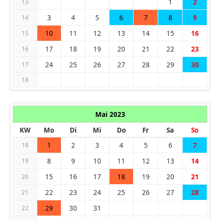
1
2
13
3
4
5
6
7
8
9
14
10
11
12
13
14
15
16
15
17
18
19
20
21
22
23
16
24
25
26
27
28
29
30
17
18
Mai 2023
KW
Mo
Di
Mi
Do
Fr
Sa
So
1
2
3
4
5
6
7
18
8
9
10
11
12
13
14
19
15
16
17
18
19
20
21
20
22
23
24
25
26
27
28
21
29
30
31
22