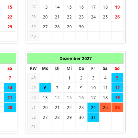
4
15
13
14
15
16
17
18
19
37
1
22
20
21
22
23
24
25
26
38
8
29
27
28
29
30
39
40
Dezember 2027
So
KW
Mo
Di
Mi
Do
Fr
Sa
So
7
1
2
3
4
5
48
3
14
6
7
8
9
10
11
12
49
0
21
13
14
15
16
17
18
19
50
7
28
20
21
22
23
24
25
26
51
27
28
29
30
31
52
01