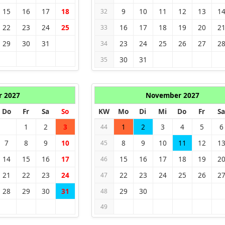
15
16
17
18
9
10
11
12
13
1
32
22
23
24
25
16
17
18
19
20
2
33
29
30
31
23
24
25
26
27
2
34
30
31
35
r 2027
November 2027
Do
Fr
Sa
So
KW
Mo
Di
Mi
Do
Fr
Sa
1
2
3
1
2
3
4
5
6
44
7
8
9
10
8
9
10
11
12
1
45
14
15
16
17
15
16
17
18
19
2
46
21
22
23
24
22
23
24
25
26
2
47
28
29
30
31
29
30
48
49