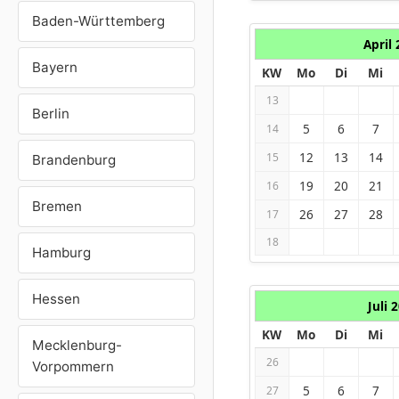
Baden-Württemberg
April
Bayern
KW
Mo
Di
Mi
13
Berlin
5
6
7
14
12
13
14
15
Brandenburg
19
20
21
16
Bremen
26
27
28
17
18
Hamburg
Hessen
Juli 
KW
Mo
Di
Mi
Mecklenburg-
26
Vorpommern
5
6
7
27