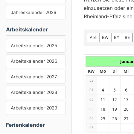
einzusetzen oder ein
Jahreskalender 2029
Rheinland-Pfalz sind 
Arbeitskalender
Alle
BW
BY
BE
Arbeitskalender 2025
Arbeitskalender 2026
Januar
KW
Mo
Di
Mi
Arbeitskalender 2027
53
4
5
6
01
Arbeitskalender 2028
11
12
13
02
Arbeitskalender 2029
18
19
20
03
25
26
27
04
Ferienkalender
05