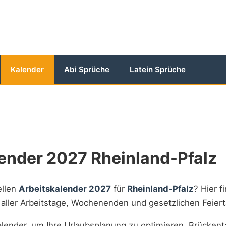
Kalender
Abi Sprüche
Latein Sprüche
ender 2027 Rheinland-Pfalz
ellen
Arbeitskalender 2027
für
Rheinland-Pfalz
? Hier f
t aller Arbeitstage, Wochenenden und gesetzlichen Feiert
lender, um Ihre Urlaubsplanung zu optimieren, Brückent