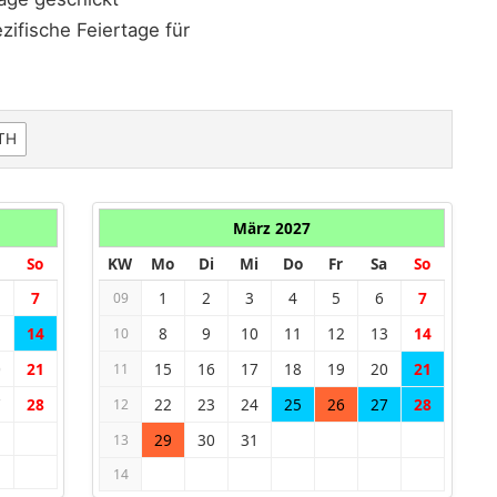
ifische Feiertage für
TH
März 2027
So
KW
Mo
Di
Mi
Do
Fr
Sa
So
7
1
2
3
4
5
6
7
09
3
14
8
9
10
11
12
13
14
10
0
21
15
16
17
18
19
20
21
11
7
28
22
23
24
25
26
27
28
12
29
30
31
13
14