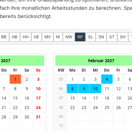
fach Ihre monatlichen Arbeitsstunden zu berechnen. Spez
bereits berücksichtigt.
BB
HB
HH
HE
MV
NI
NW
RP
SL
SN
ST
SH
 2027
Februar 2027
Do
Fr
Sa
So
KW
Mo
Di
Mi
Do
Fr
Sa
1
2
3
1
2
3
4
5
6
05
7
8
9
10
8
9
10
11
12
1
06
14
15
16
17
15
16
17
18
19
2
07
21
22
23
24
22
23
24
25
26
2
08
28
29
30
31
09
10