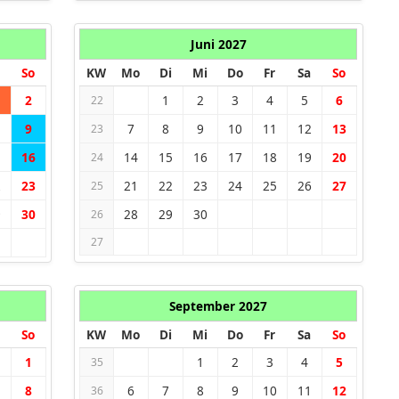
Juni 2027
So
KW
Mo
Di
Mi
Do
Fr
Sa
So
2
1
2
3
4
5
6
22
9
7
8
9
10
11
12
13
23
5
16
14
15
16
17
18
19
20
24
2
23
21
22
23
24
25
26
27
25
9
30
28
29
30
26
27
September 2027
So
KW
Mo
Di
Mi
Do
Fr
Sa
So
1
1
2
3
4
5
35
8
6
7
8
9
10
11
12
36