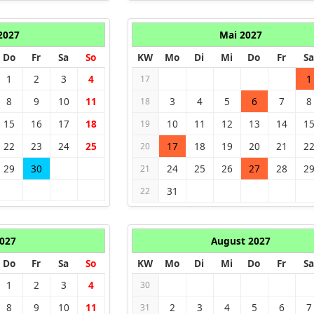
 2027
Mai 2027
Do
Fr
Sa
So
KW
Mo
Di
Mi
Do
Fr
Sa
1
2
3
4
1
17
8
9
10
11
3
4
5
6
7
8
18
15
16
17
18
10
11
12
13
14
1
19
22
23
24
25
17
18
19
20
21
2
20
29
30
24
25
26
27
28
2
21
31
22
2027
August 2027
Do
Fr
Sa
So
KW
Mo
Di
Mi
Do
Fr
Sa
1
2
3
4
30
8
9
10
11
2
3
4
5
6
7
31