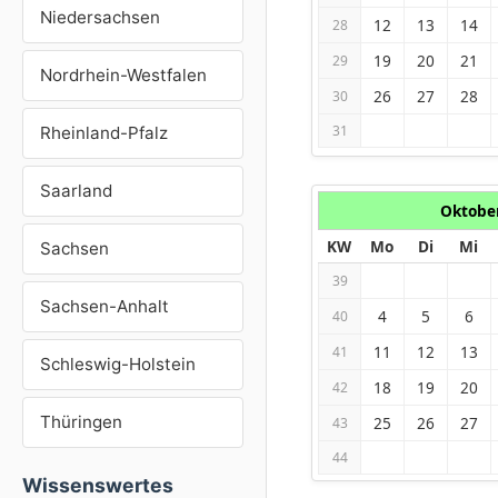
Niedersachsen
12
13
14
28
19
20
21
29
Nordrhein-Westfalen
26
27
28
30
31
Rheinland-Pfalz
Saarland
Oktobe
KW
Mo
Di
Mi
Sachsen
39
Sachsen-Anhalt
4
5
6
40
11
12
13
41
Schleswig-Holstein
18
19
20
42
Thüringen
25
26
27
43
44
Wissenswertes