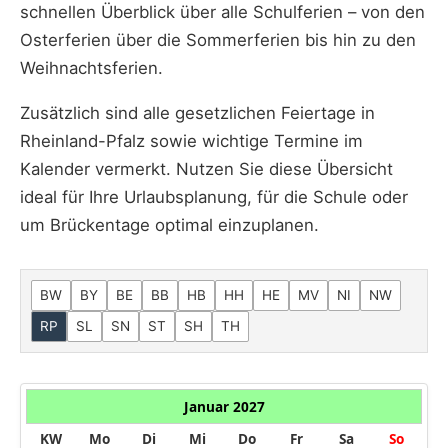
schnellen Überblick über alle Schulferien – von den
Osterferien über die Sommerferien bis hin zu den
Weihnachtsferien.
Zusätzlich sind alle gesetzlichen Feiertage in
Rheinland-Pfalz sowie wichtige Termine im
Kalender vermerkt. Nutzen Sie diese Übersicht
ideal für Ihre Urlaubsplanung, für die Schule oder
um Brückentage optimal einzuplanen.
BW
BY
BE
BB
HB
HH
HE
MV
NI
NW
RP
SL
SN
ST
SH
TH
Januar 2027
KW
Mo
Di
Mi
Do
Fr
Sa
So