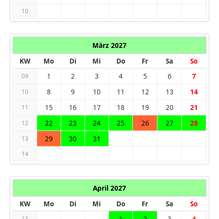
10
März 2027
KW
Mo
Di
Mi
Do
Fr
Sa
So
1
2
3
4
5
6
7
09
8
9
10
11
12
13
14
10
15
16
17
18
19
20
21
11
22
23
24
25
26
27
28
12
29
30
31
13
14
April 2027
KW
Mo
Di
Mi
Do
Fr
Sa
So
1
2
3
4
13