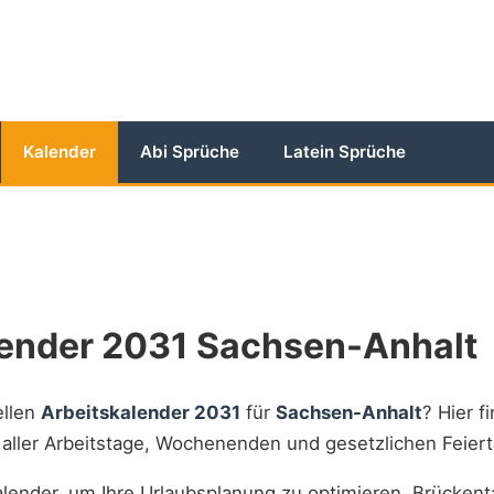
Kalender
Abi Sprüche
Latein Sprüche
lender 2031 Sachsen-Anhalt
ellen
Arbeitskalender 2031
für
Sachsen-Anhalt
? Hier f
t aller Arbeitstage, Wochenenden und gesetzlichen Feiert
lender, um Ihre Urlaubsplanung zu optimieren, Brückent