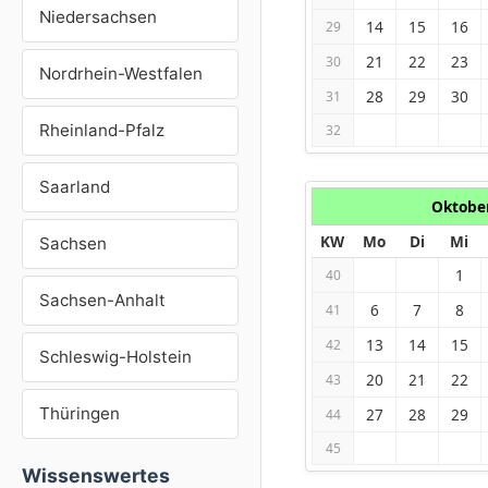
Niedersachsen
14
15
16
29
21
22
23
30
Nordrhein-Westfalen
28
29
30
31
Rheinland-Pfalz
32
Saarland
Oktobe
KW
Mo
Di
Mi
Sachsen
1
40
Sachsen-Anhalt
6
7
8
41
13
14
15
42
Schleswig-Holstein
20
21
22
43
Thüringen
27
28
29
44
45
Wissenswertes