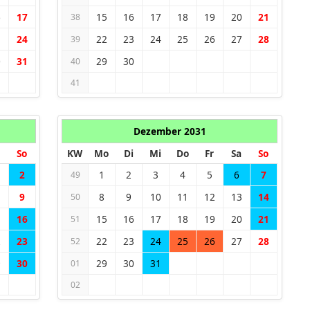
6
17
15
16
17
18
19
20
21
38
3
24
22
23
24
25
26
27
28
39
0
31
29
30
40
41
Dezember 2031
So
KW
Mo
Di
Mi
Do
Fr
Sa
So
2
1
2
3
4
5
6
7
49
9
8
9
10
11
12
13
14
50
5
16
15
16
17
18
19
20
21
51
2
23
22
23
24
25
26
27
28
52
9
30
29
30
31
01
02