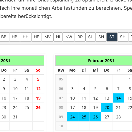
fach Ihre monatlichen Arbeitsstunden zu berechnen. Spez
bereits berücksichtigt.
BB
HB
HH
HE
MV
NI
NW
RP
SL
SN
ST
SH
 2031
Februar 2031
Do
Fr
Sa
So
KW
Mo
Di
Mi
Do
Fr
Sa
2
3
4
5
1
05
9
10
11
12
3
4
5
6
7
8
06
16
17
18
19
10
11
12
13
14
1
07
23
24
25
26
17
18
19
20
21
2
08
30
31
24
25
26
27
28
09
10