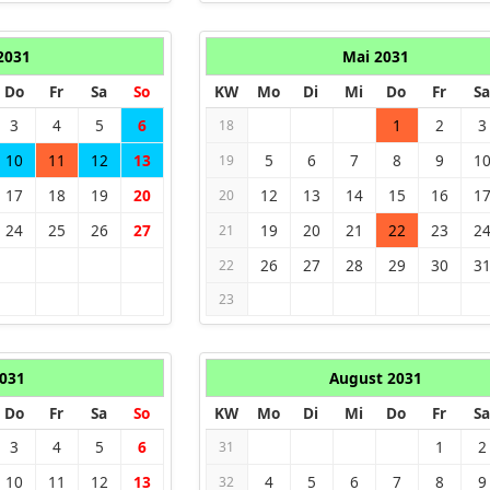
 2031
Mai 2031
Do
Fr
Sa
So
KW
Mo
Di
Mi
Do
Fr
Sa
3
4
5
6
1
2
3
18
10
11
12
13
5
6
7
8
9
1
19
17
18
19
20
12
13
14
15
16
1
20
24
25
26
27
19
20
21
22
23
2
21
26
27
28
29
30
3
22
23
2031
August 2031
Do
Fr
Sa
So
KW
Mo
Di
Mi
Do
Fr
Sa
3
4
5
6
1
2
31
10
11
12
13
4
5
6
7
8
9
32