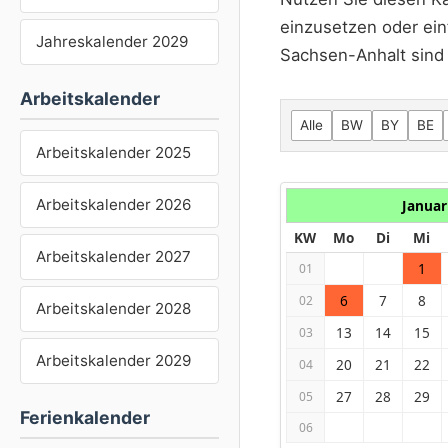
einzusetzen oder ein
Jahreskalender 2029
Sachsen-Anhalt sind 
Arbeitskalender
Alle
BW
BY
BE
Arbeitskalender 2025
Arbeitskalender 2026
Januar
KW
Mo
Di
Mi
Arbeitskalender 2027
1
01
6
7
8
02
Arbeitskalender 2028
13
14
15
03
Arbeitskalender 2029
20
21
22
04
27
28
29
05
Ferienkalender
06