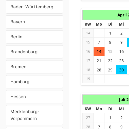
Baden-Württemberg
April
Bayern
KW
Mo
Di
Mi
1
2
14
Berlin
7
8
9
15
14
15
16
Brandenburg
16
21
22
23
17
Bremen
28
29
30
18
19
Hamburg
Hessen
Juli 
KW
Mo
Di
Mi
Mecklenburg-
1
2
27
Vorpommern
7
8
9
28