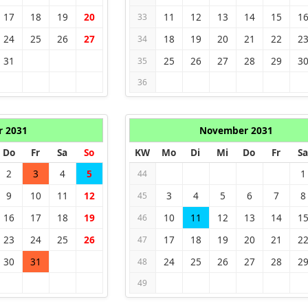
17
18
19
20
11
12
13
14
15
1
33
24
25
26
27
18
19
20
21
22
2
34
31
25
26
27
28
29
3
35
36
r 2031
November 2031
Do
Fr
Sa
So
KW
Mo
Di
Mi
Do
Fr
Sa
2
3
4
5
1
44
9
10
11
12
3
4
5
6
7
8
45
16
17
18
19
10
11
12
13
14
1
46
23
24
25
26
17
18
19
20
21
2
47
30
31
24
25
26
27
28
2
48
49