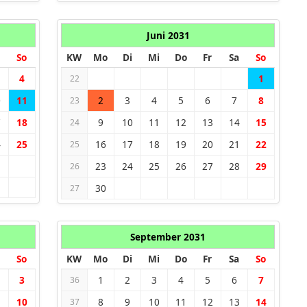
Juni 2031
So
KW
Mo
Di
Mi
Do
Fr
Sa
So
4
1
22
0
11
2
3
4
5
6
7
8
23
7
18
9
10
11
12
13
14
15
24
4
25
16
17
18
19
20
21
22
25
1
23
24
25
26
27
28
29
26
30
27
September 2031
So
KW
Mo
Di
Mi
Do
Fr
Sa
So
3
1
2
3
4
5
6
7
36
10
8
9
10
11
12
13
14
37