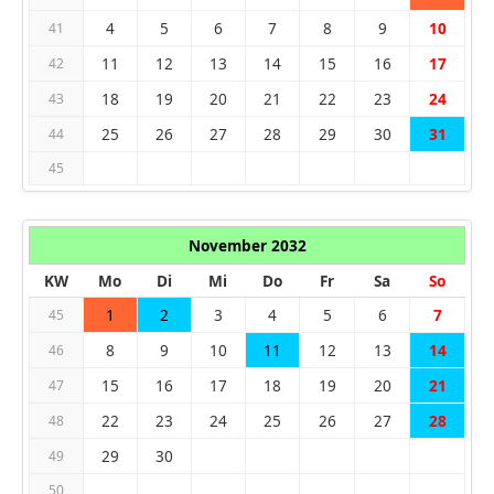
4
5
6
7
8
9
10
41
11
12
13
14
15
16
17
42
18
19
20
21
22
23
24
43
25
26
27
28
29
30
31
44
45
November 2032
KW
Mo
Di
Mi
Do
Fr
Sa
So
1
2
3
4
5
6
7
45
8
9
10
11
12
13
14
46
15
16
17
18
19
20
21
47
22
23
24
25
26
27
28
48
29
30
49
50