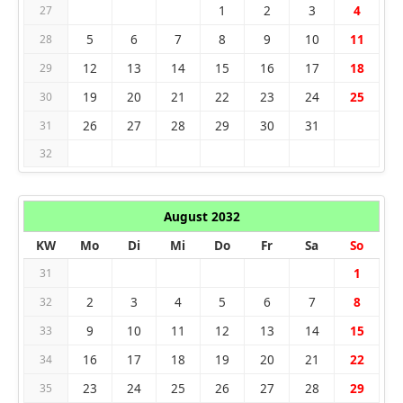
1
2
3
4
27
5
6
7
8
9
10
11
28
12
13
14
15
16
17
18
29
19
20
21
22
23
24
25
30
26
27
28
29
30
31
31
32
August 2032
KW
Mo
Di
Mi
Do
Fr
Sa
So
1
31
2
3
4
5
6
7
8
32
9
10
11
12
13
14
15
33
16
17
18
19
20
21
22
34
23
24
25
26
27
28
29
35