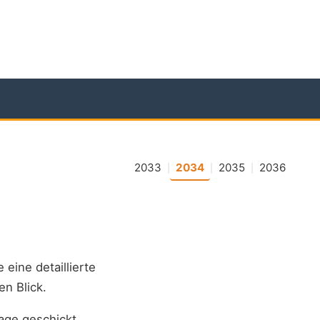
2033
2034
2035
2036
|
|
|
e eine detaillierte
en Blick.
age geschickt