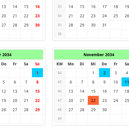
13
14
15
16
14
15
16
17
18
1
33
20
21
22
23
21
22
23
24
25
2
34
27
28
29
30
28
29
30
31
35
36
r 2034
November 2034
Do
Fr
Sa
So
KW
Mo
Di
Mi
Do
Fr
Sa
1
1
2
3
4
44
5
6
7
8
6
7
8
9
10
1
45
12
13
14
15
13
14
15
16
17
1
46
19
20
21
22
20
21
22
23
24
2
47
26
27
28
29
27
28
29
30
48
49