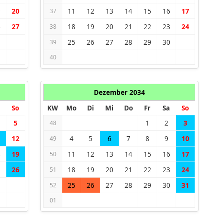
9
20
11
12
13
14
15
16
17
37
6
27
18
19
20
21
22
23
24
38
25
26
27
28
29
30
39
40
Dezember 2034
So
KW
Mo
Di
Mi
Do
Fr
Sa
So
5
1
2
3
48
1
12
4
5
6
7
8
9
10
49
8
19
11
12
13
14
15
16
17
50
5
26
18
19
20
21
22
23
24
51
25
26
27
28
29
30
31
52
01