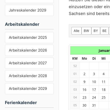
einzusetzen oder ein
Jahreskalender 2029
Sachsen sind bereits 
Arbeitskalender
Alle
BW
BY
BE
Arbeitskalender 2025
Arbeitskalender 2026
Januar
KW
Mo
Di
Mi
Arbeitskalender 2027
52
2
3
4
01
Arbeitskalender 2028
9
10
11
02
Arbeitskalender 2029
16
17
18
03
23
24
25
04
Ferienkalender
30
31
05