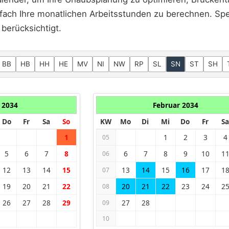
fach Ihre monatlichen Arbeitsstunden zu berechnen. Spez
berücksichtigt.
BB
HB
HH
HE
MV
NI
NW
RP
SL
SN
ST
SH
 2034
Februar 2034
Do
Fr
Sa
So
KW
Mo
Di
Mi
Do
Fr
Sa
1
1
2
3
4
05
5
6
7
8
6
7
8
9
10
1
06
12
13
14
15
13
14
15
16
17
1
07
19
20
21
22
20
21
22
23
24
2
08
26
27
28
29
27
28
09
10