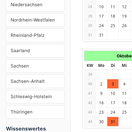
Niedersachsen
10
11
12
28
17
18
19
29
Nordrhein-Westfalen
24
25
26
30
31
Rheinland-Pfalz
31
Saarland
Oktobe
KW
Mo
Di
Mi
Sachsen
39
Sachsen-Anhalt
2
3
4
40
9
10
11
41
Schleswig-Holstein
16
17
18
42
Thüringen
23
24
25
43
30
31
44
Wissenswertes