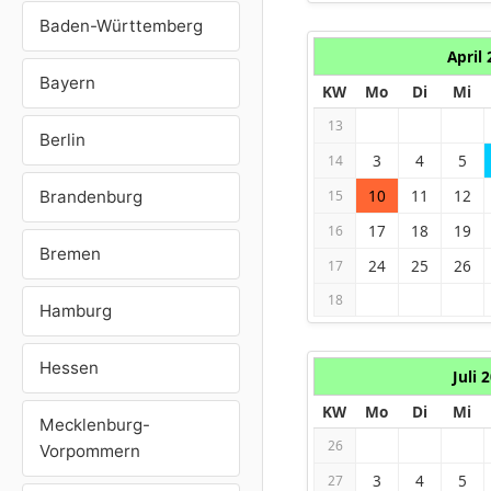
Baden-Württemberg
April
Bayern
KW
Mo
Di
Mi
13
Berlin
3
4
5
14
10
11
12
Brandenburg
15
17
18
19
16
Bremen
24
25
26
17
18
Hamburg
Hessen
Juli 
KW
Mo
Di
Mi
Mecklenburg-
26
Vorpommern
3
4
5
27