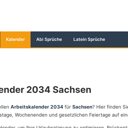
Kalender
Abi Sprüche
Latein Sprüche
lender 2034 Sachsen
ellen
Arbeitskalender 2034
für
Sachsen
? Hier finden Si
itstage, Wochenenden und gesetzlichen Feiertage auf ein
lender, um Ihre Urlaubsplanung zu optimieren, Brückent