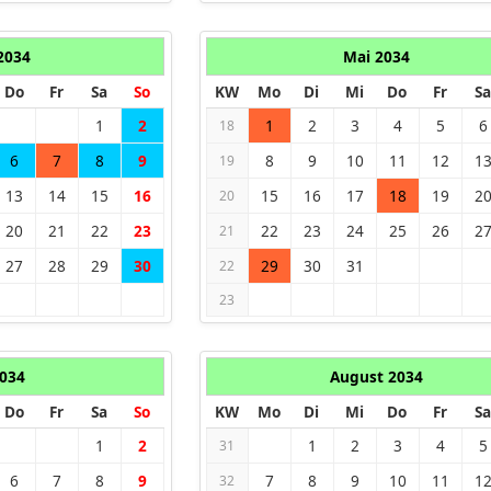
 2034
Mai 2034
Do
Fr
Sa
So
KW
Mo
Di
Mi
Do
Fr
Sa
1
2
1
2
3
4
5
6
18
6
7
8
9
8
9
10
11
12
1
19
13
14
15
16
15
16
17
18
19
2
20
20
21
22
23
22
23
24
25
26
2
21
27
28
29
30
29
30
31
22
23
2034
August 2034
Do
Fr
Sa
So
KW
Mo
Di
Mi
Do
Fr
Sa
1
2
1
2
3
4
5
31
6
7
8
9
7
8
9
10
11
1
32