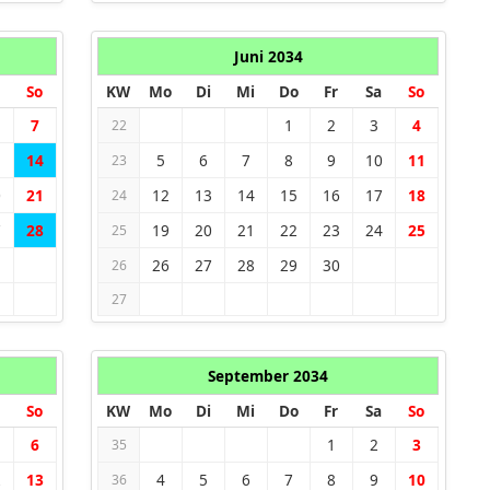
Juni 2034
So
KW
Mo
Di
Mi
Do
Fr
Sa
So
7
1
2
3
4
22
3
14
5
6
7
8
9
10
11
23
0
21
12
13
14
15
16
17
18
24
7
28
19
20
21
22
23
24
25
25
26
27
28
29
30
26
27
September 2034
So
KW
Mo
Di
Mi
Do
Fr
Sa
So
6
1
2
3
35
2
13
4
5
6
7
8
9
10
36