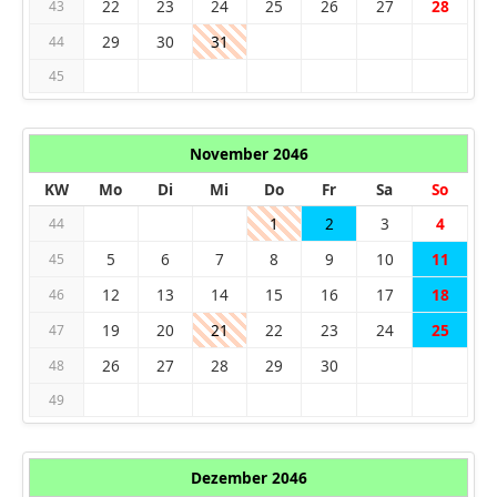
22
23
24
25
26
27
28
43
29
30
31
44
45
November 2046
KW
Mo
Di
Mi
Do
Fr
Sa
So
1
2
3
4
44
5
6
7
8
9
10
11
45
12
13
14
15
16
17
18
46
19
20
21
22
23
24
25
47
26
27
28
29
30
48
49
Dezember 2046