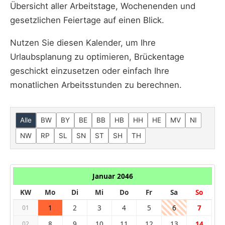
Übersicht aller Arbeitstage, Wochenenden und
gesetzlichen Feiertage auf einen Blick.
Nutzen Sie diesen Kalender, um Ihre
Urlaubsplanung zu optimieren, Brückentage
geschickt einzusetzen oder einfach Ihre
monatlichen Arbeitsstunden zu berechnen.
Alle
BW
BY
BE
BB
HB
HH
HE
MV
NI
NW
RP
SL
SN
ST
SH
TH
Januar 2046
KW
Mo
Di
Mi
Do
Fr
Sa
So
1
2
3
4
5
6
7
01
8
9
10
11
12
13
14
02