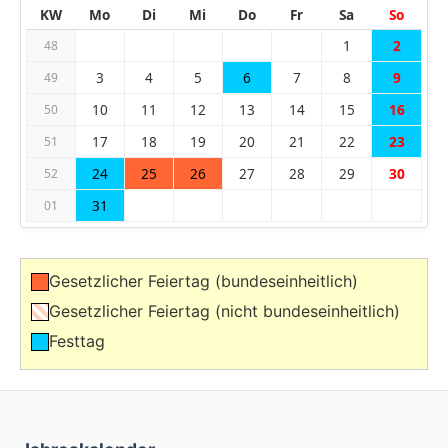
KW
Mo
Di
Mi
Do
Fr
Sa
So
1
2
48
3
4
5
6
7
8
9
49
10
11
12
13
14
15
16
50
17
18
19
20
21
22
23
51
24
25
26
27
28
29
30
52
31
01
Gesetzlicher Feiertag (bundeseinheitlich)
Gesetzlicher Feiertag (nicht bundeseinheitlich)
Festtag