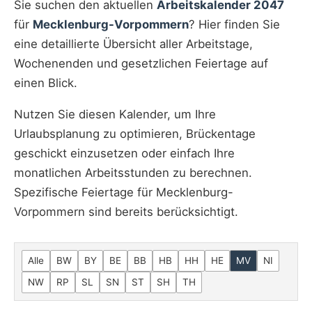
Sie suchen den aktuellen
Arbeitskalender 2047
für
Mecklenburg-Vorpommern
? Hier finden Sie
eine detaillierte Übersicht aller Arbeitstage,
Wochenenden und gesetzlichen Feiertage auf
einen Blick.
Nutzen Sie diesen Kalender, um Ihre
Urlaubsplanung zu optimieren, Brückentage
geschickt einzusetzen oder einfach Ihre
monatlichen Arbeitsstunden zu berechnen.
Spezifische Feiertage für Mecklenburg-
Vorpommern sind bereits berücksichtigt.
Alle
BW
BY
BE
BB
HB
HH
HE
MV
NI
NW
RP
SL
SN
ST
SH
TH