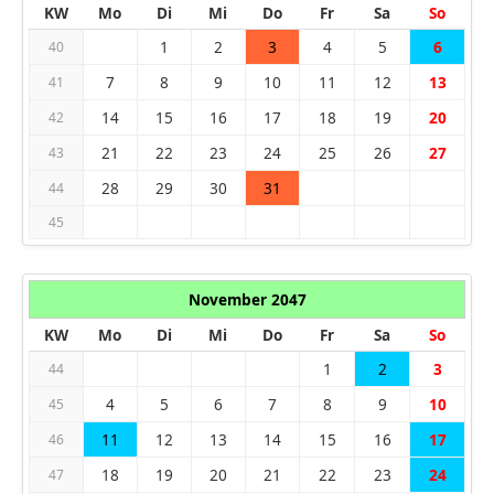
KW
Mo
Di
Mi
Do
Fr
Sa
So
1
2
3
4
5
6
40
7
8
9
10
11
12
13
41
14
15
16
17
18
19
20
42
21
22
23
24
25
26
27
43
28
29
30
31
44
45
November 2047
KW
Mo
Di
Mi
Do
Fr
Sa
So
1
2
3
44
4
5
6
7
8
9
10
45
11
12
13
14
15
16
17
46
18
19
20
21
22
23
24
47