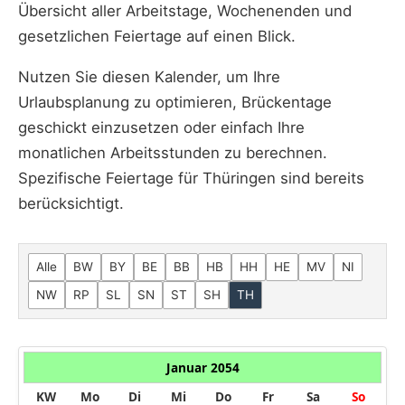
Übersicht aller Arbeitstage, Wochenenden und
gesetzlichen Feiertage auf einen Blick.
Nutzen Sie diesen Kalender, um Ihre
Urlaubsplanung zu optimieren, Brückentage
geschickt einzusetzen oder einfach Ihre
monatlichen Arbeitsstunden zu berechnen.
Spezifische Feiertage für Thüringen sind bereits
berücksichtigt.
Alle
BW
BY
BE
BB
HB
HH
HE
MV
NI
NW
RP
SL
SN
ST
SH
TH
Januar 2054
KW
Mo
Di
Mi
Do
Fr
Sa
So