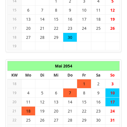
1
2
3
4
5
14
6
7
8
9
10
11
12
15
13
14
15
16
17
18
19
16
20
21
22
23
24
25
26
17
27
28
29
30
18
19
Mai 2054
KW
Mo
Di
Mi
Do
Fr
Sa
So
1
2
3
18
4
5
6
7
8
9
10
19
11
12
13
14
15
16
17
20
18
19
20
21
22
23
24
21
25
26
27
28
29
30
31
22