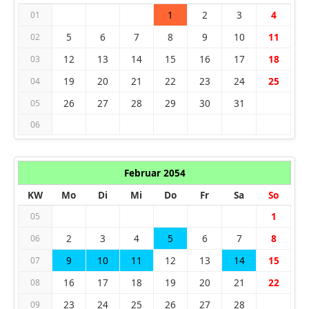
1
2
3
4
01
5
6
7
8
9
10
11
02
12
13
14
15
16
17
18
03
19
20
21
22
23
24
25
04
26
27
28
29
30
31
05
06
Februar 2054
KW
Mo
Di
Mi
Do
Fr
Sa
So
1
05
2
3
4
5
6
7
8
06
9
10
11
12
13
14
15
07
16
17
18
19
20
21
22
08
23
24
25
26
27
28
09