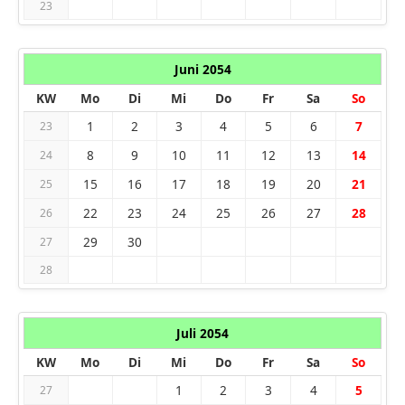
23
Juni 2054
KW
Mo
Di
Mi
Do
Fr
Sa
So
1
2
3
4
5
6
7
23
8
9
10
11
12
13
14
24
15
16
17
18
19
20
21
25
22
23
24
25
26
27
28
26
29
30
27
28
Juli 2054
KW
Mo
Di
Mi
Do
Fr
Sa
So
1
2
3
4
5
27