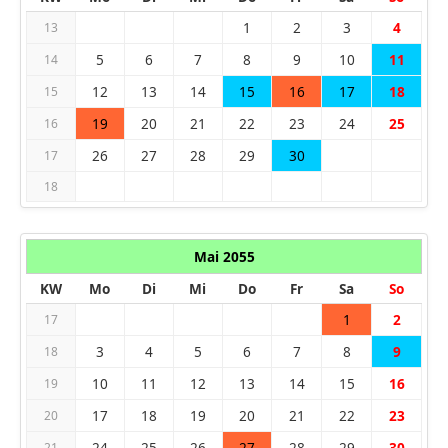
1
2
3
4
13
5
6
7
8
9
10
11
14
12
13
14
15
16
17
18
15
19
20
21
22
23
24
25
16
26
27
28
29
30
17
18
Mai 2055
KW
Mo
Di
Mi
Do
Fr
Sa
So
1
2
17
3
4
5
6
7
8
9
18
10
11
12
13
14
15
16
19
17
18
19
20
21
22
23
20
24
25
26
27
28
29
30
21