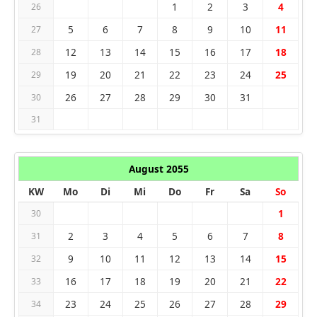
1
2
3
4
26
5
6
7
8
9
10
11
27
12
13
14
15
16
17
18
28
19
20
21
22
23
24
25
29
26
27
28
29
30
31
30
31
August 2055
KW
Mo
Di
Mi
Do
Fr
Sa
So
1
30
2
3
4
5
6
7
8
31
9
10
11
12
13
14
15
32
16
17
18
19
20
21
22
33
23
24
25
26
27
28
29
34