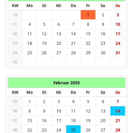
KW
Mo
Di
Mi
Do
Fr
Sa
So
1
2
3
53
4
5
6
7
8
9
10
01
11
12
13
14
15
16
17
02
18
19
20
21
22
23
24
03
25
26
27
28
29
30
31
04
05
Februar 2055
KW
Mo
Di
Mi
Do
Fr
Sa
So
1
2
3
4
5
6
7
05
8
9
10
11
12
13
14
06
15
16
17
18
19
20
21
07
22
23
24
25
26
27
28
08