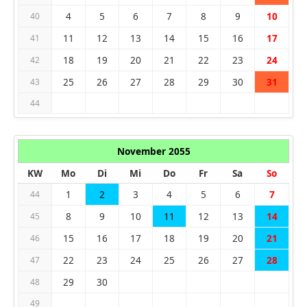
4
5
6
7
8
9
10
40
11
12
13
14
15
16
17
41
18
19
20
21
22
23
24
42
25
26
27
28
29
30
31
43
44
November 2055
KW
Mo
Di
Mi
Do
Fr
Sa
So
1
2
3
4
5
6
7
44
8
9
10
11
12
13
14
45
15
16
17
18
19
20
21
46
22
23
24
25
26
27
28
47
29
30
48
49