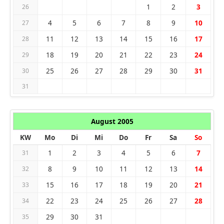
1
2
3
26
4
5
6
7
8
9
10
27
11
12
13
14
15
16
17
28
18
19
20
21
22
23
24
29
25
26
27
28
29
30
31
30
31
August 2005
KW
Mo
Di
Mi
Do
Fr
Sa
So
1
2
3
4
5
6
7
31
8
9
10
11
12
13
14
32
15
16
17
18
19
20
21
33
22
23
24
25
26
27
28
34
29
30
31
35