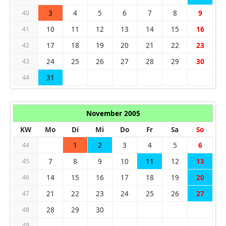
3
4
5
6
7
8
9
40
10
11
12
13
14
15
16
41
17
18
19
20
21
22
23
42
24
25
26
27
28
29
30
43
31
44
November 2005
KW
Mo
Di
Mi
Do
Fr
Sa
So
1
2
3
4
5
6
44
7
8
9
10
11
12
13
45
14
15
16
17
18
19
20
46
21
22
23
24
25
26
27
47
28
29
30
48
49