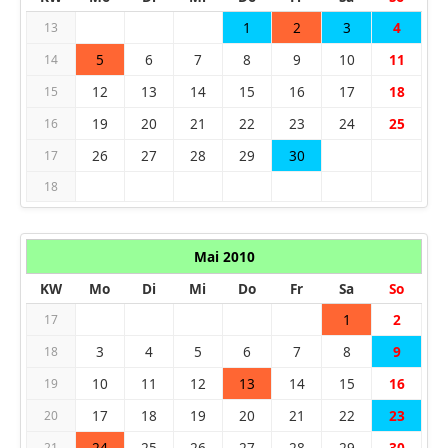
1
2
3
4
13
5
6
7
8
9
10
11
14
12
13
14
15
16
17
18
15
19
20
21
22
23
24
25
16
26
27
28
29
30
17
18
Mai 2010
KW
Mo
Di
Mi
Do
Fr
Sa
So
1
2
17
3
4
5
6
7
8
9
18
10
11
12
13
14
15
16
19
17
18
19
20
21
22
23
20
24
25
26
27
28
29
30
21