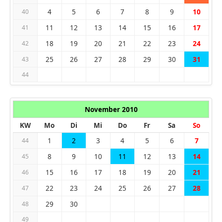
4
5
6
7
8
9
10
40
11
12
13
14
15
16
17
41
18
19
20
21
22
23
24
42
25
26
27
28
29
30
31
43
44
November 2010
KW
Mo
Di
Mi
Do
Fr
Sa
So
1
2
3
4
5
6
7
44
8
9
10
11
12
13
14
45
15
16
17
18
19
20
21
46
22
23
24
25
26
27
28
47
29
30
48
49