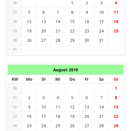
1
2
3
4
26
5
6
7
8
9
10
11
27
12
13
14
15
16
17
18
28
19
20
21
22
23
24
25
29
26
27
28
29
30
31
30
31
August 2010
KW
Mo
Di
Mi
Do
Fr
Sa
So
1
30
2
3
4
5
6
7
8
31
9
10
11
12
13
14
15
32
16
17
18
19
20
21
22
33
23
24
25
26
27
28
29
34