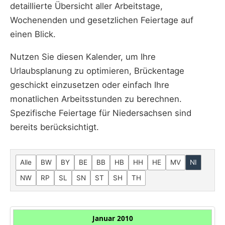
detaillierte Übersicht aller Arbeitstage,
Wochenenden und gesetzlichen Feiertage auf
einen Blick.
Nutzen Sie diesen Kalender, um Ihre
Urlaubsplanung zu optimieren, Brückentage
geschickt einzusetzen oder einfach Ihre
monatlichen Arbeitsstunden zu berechnen.
Spezifische Feiertage für Niedersachsen sind
bereits berücksichtigt.
Alle
BW
BY
BE
BB
HB
HH
HE
MV
NI
NW
RP
SL
SN
ST
SH
TH
Januar 2010