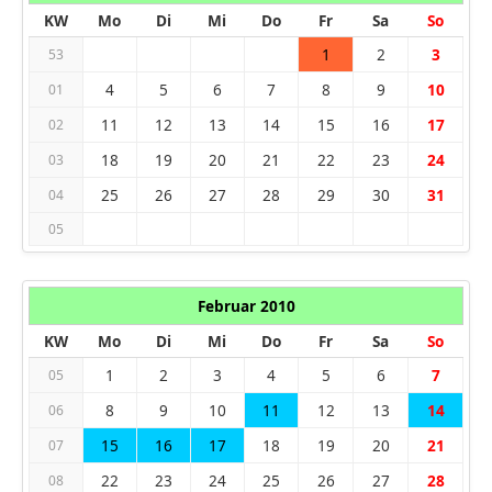
KW
Mo
Di
Mi
Do
Fr
Sa
So
1
2
3
53
4
5
6
7
8
9
10
01
11
12
13
14
15
16
17
02
18
19
20
21
22
23
24
03
25
26
27
28
29
30
31
04
05
Februar 2010
KW
Mo
Di
Mi
Do
Fr
Sa
So
1
2
3
4
5
6
7
05
8
9
10
11
12
13
14
06
15
16
17
18
19
20
21
07
22
23
24
25
26
27
28
08