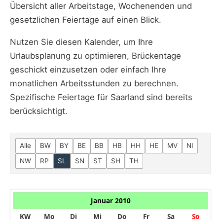
Übersicht aller Arbeitstage, Wochenenden und
gesetzlichen Feiertage auf einen Blick.
Nutzen Sie diesen Kalender, um Ihre
Urlaubsplanung zu optimieren, Brückentage
geschickt einzusetzen oder einfach Ihre
monatlichen Arbeitsstunden zu berechnen.
Spezifische Feiertage für Saarland sind bereits
berücksichtigt.
Alle
BW
BY
BE
BB
HB
HH
HE
MV
NI
NW
RP
SL
SN
ST
SH
TH
Januar 2010
KW
Mo
Di
Mi
Do
Fr
Sa
So