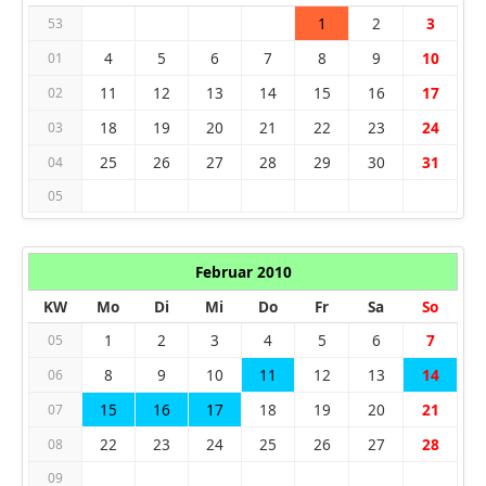
1
2
3
53
4
5
6
7
8
9
10
01
11
12
13
14
15
16
17
02
18
19
20
21
22
23
24
03
25
26
27
28
29
30
31
04
05
Februar 2010
KW
Mo
Di
Mi
Do
Fr
Sa
So
1
2
3
4
5
6
7
05
8
9
10
11
12
13
14
06
15
16
17
18
19
20
21
07
22
23
24
25
26
27
28
08
09