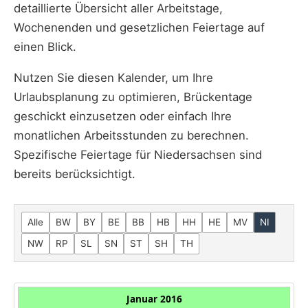
detaillierte Übersicht aller Arbeitstage,
Wochenenden und gesetzlichen Feiertage auf
einen Blick.
Nutzen Sie diesen Kalender, um Ihre
Urlaubsplanung zu optimieren, Brückentage
geschickt einzusetzen oder einfach Ihre
monatlichen Arbeitsstunden zu berechnen.
Spezifische Feiertage für Niedersachsen sind
bereits berücksichtigt.
Alle
BW
BY
BE
BB
HB
HH
HE
MV
NI
NW
RP
SL
SN
ST
SH
TH
Januar 2016