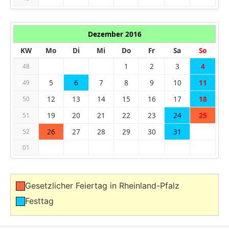
Dezember 2016
KW
Mo
Di
Mi
Do
Fr
Sa
So
1
2
3
4
48
5
6
7
8
9
10
11
49
12
13
14
15
16
17
18
50
19
20
21
22
23
24
25
51
26
27
28
29
30
31
52
01
Gesetzlicher Feiertag in Rheinland-Pfalz
Festtag