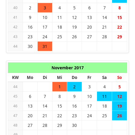
2
3
4
5
6
7
8
40
9
10
11
12
13
14
15
41
16
17
18
19
20
21
22
42
23
24
25
26
27
28
29
43
30
31
44
November 2017
KW
Mo
Di
Mi
Do
Fr
Sa
So
1
2
3
4
5
44
6
7
8
9
10
11
12
45
13
14
15
16
17
18
19
46
20
21
22
23
24
25
26
47
27
28
29
30
48
49