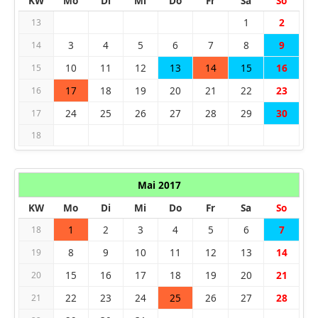
KW
Mo
Di
Mi
Do
Fr
Sa
So
1
2
13
3
4
5
6
7
8
9
14
10
11
12
13
14
15
16
15
17
18
19
20
21
22
23
16
24
25
26
27
28
29
30
17
18
Mai 2017
KW
Mo
Di
Mi
Do
Fr
Sa
So
1
2
3
4
5
6
7
18
8
9
10
11
12
13
14
19
15
16
17
18
19
20
21
20
22
23
24
25
26
27
28
21