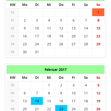
KW
Mo
Di
Mi
Do
Fr
Sa
So
1
52
2
3
4
5
6
7
8
01
9
10
11
12
13
14
15
02
16
17
18
19
20
21
22
03
23
24
25
26
27
28
29
04
30
31
05
Februar 2017
KW
Mo
Di
Mi
Do
Fr
Sa
So
1
2
3
4
5
05
6
7
8
9
10
11
12
06
13
14
15
16
17
18
19
07
20
21
22
23
24
25
26
08