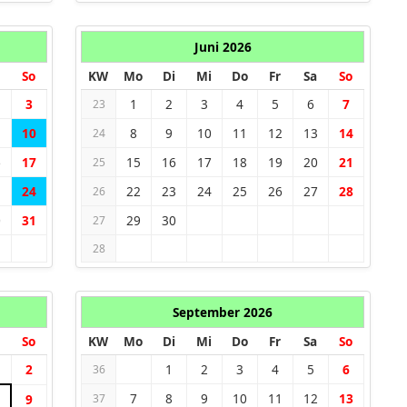
Juni 2026
So
KW
Mo
Di
Mi
Do
Fr
Sa
So
3
1
2
3
4
5
6
7
23
10
8
9
10
11
12
13
14
24
6
17
15
16
17
18
19
20
21
25
3
24
22
23
24
25
26
27
28
26
0
31
29
30
27
28
September 2026
So
KW
Mo
Di
Mi
Do
Fr
Sa
So
2
1
2
3
4
5
6
36
7
8
9
10
11
12
13
9
37