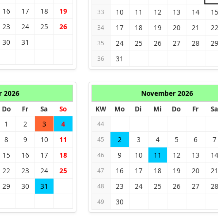
16
17
18
19
10
11
12
13
14
1
33
23
24
25
26
17
18
19
20
21
2
34
30
31
24
25
26
27
28
2
35
31
36
r 2026
November 2026
Do
Fr
Sa
So
KW
Mo
Di
Mi
Do
Fr
Sa
1
2
3
4
44
8
9
10
11
2
3
4
5
6
7
45
15
16
17
18
9
10
11
12
13
1
46
22
23
24
25
16
17
18
19
20
2
47
29
30
31
23
24
25
26
27
2
48
30
49