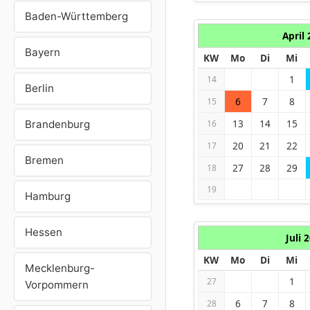
Baden-Württemberg
April
Bayern
KW
Mo
Di
Mi
1
14
Berlin
6
7
8
15
13
14
15
Brandenburg
16
20
21
22
17
Bremen
27
28
29
18
19
Hamburg
Hessen
Juli 
KW
Mo
Di
Mi
Mecklenburg-
1
27
Vorpommern
6
7
8
28