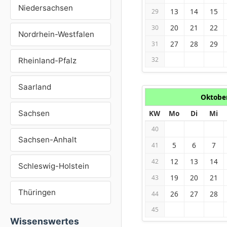
Niedersachsen
13
14
15
29
20
21
22
30
Nordrhein-Westfalen
27
28
29
31
32
Rheinland-Pfalz
Saarland
Oktobe
Sachsen
KW
Mo
Di
Mi
40
Sachsen-Anhalt
5
6
7
41
12
13
14
42
Schleswig-Holstein
19
20
21
43
Thüringen
26
27
28
44
45
Wissenswertes