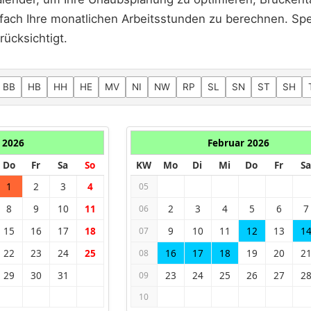
fach Ihre monatlichen Arbeitsstunden zu berechnen. Spez
rücksichtigt.
BB
HB
HH
HE
MV
NI
NW
RP
SL
SN
ST
SH
 2026
Februar 2026
Do
Fr
Sa
So
KW
Mo
Di
Mi
Do
Fr
Sa
1
2
3
4
05
8
9
10
11
2
3
4
5
6
7
06
15
16
17
18
9
10
11
12
13
1
07
22
23
24
25
16
17
18
19
20
2
08
29
30
31
23
24
25
26
27
2
09
10