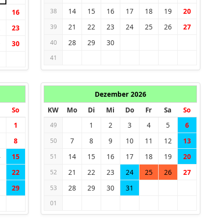
14
15
16
17
18
19
20
38
5
16
21
22
23
24
25
26
27
39
2
23
28
29
30
40
9
30
41
Dezember 2026
So
KW
Mo
Di
Mi
Do
Fr
Sa
So
1
1
2
3
4
5
6
49
8
7
8
9
10
11
12
13
50
4
15
14
15
16
17
18
19
20
51
1
22
21
22
23
24
25
26
27
52
8
29
28
29
30
31
53
01