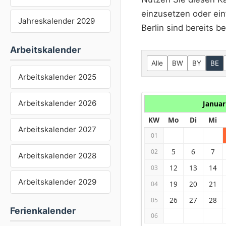
einzusetzen oder ein
Jahreskalender 2029
Berlin sind bereits be
Arbeitskalender
Alle
BW
BY
BE
Arbeitskalender 2025
Arbeitskalender 2026
Januar
KW
Mo
Di
Mi
Arbeitskalender 2027
01
5
6
7
02
Arbeitskalender 2028
12
13
14
03
Arbeitskalender 2029
19
20
21
04
26
27
28
05
Ferienkalender
06