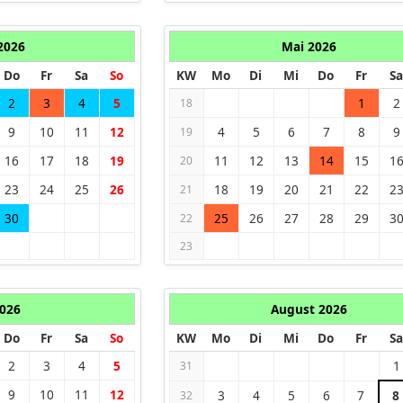
 2026
Mai 2026
Do
Fr
Sa
So
KW
Mo
Di
Mi
Do
Fr
Sa
2
3
4
5
1
2
18
9
10
11
12
4
5
6
7
8
9
19
16
17
18
19
11
12
13
14
15
1
20
23
24
25
26
18
19
20
21
22
2
21
30
25
26
27
28
29
3
22
23
2026
August 2026
Do
Fr
Sa
So
KW
Mo
Di
Mi
Do
Fr
Sa
2
3
4
5
1
31
9
10
11
12
3
4
5
6
7
8
32