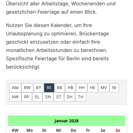
Übersicht aller Arbeitstage, Wochenenden und
gesetzlichen Feiertage auf einen Blick.
Nutzen Sie diesen Kalender, um Ihre
Urlaubsplanung zu optimieren, Brückentage
geschickt einzusetzen oder einfach Ihre
monatlichen Arbeitsstunden zu berechnen.
Spezifische Feiertage für Berlin sind bereits
berücksichtigt.
Alle
BW
BY
BE
BB
HB
HH
HE
MV
NI
NW
RP
SL
SN
ST
SH
TH
Januar 2028
KW
Mo
Di
Mi
Do
Fr
Sa
So