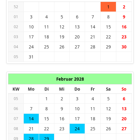
1
2
52
3
4
5
6
7
8
9
01
10
11
12
13
14
15
16
02
17
18
19
20
21
22
23
03
24
25
26
27
28
29
30
04
31
05
Februar 2028
KW
Mo
Di
Mi
Do
Fr
Sa
So
1
2
3
4
5
6
05
7
8
9
10
11
12
13
06
14
15
16
17
18
19
20
07
21
22
23
24
25
26
27
08
28
29
09