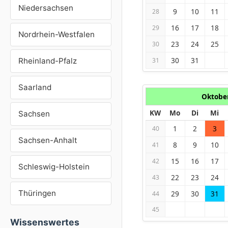
Niedersachsen
9
10
11
28
16
17
18
29
Nordrhein-Westfalen
23
24
25
30
30
31
Rheinland-Pfalz
31
Saarland
Oktobe
KW
Mo
Di
Mi
Sachsen
1
2
3
40
Sachsen-Anhalt
8
9
10
41
15
16
17
42
Schleswig-Holstein
22
23
24
43
Thüringen
29
30
31
44
45
Wissenswertes