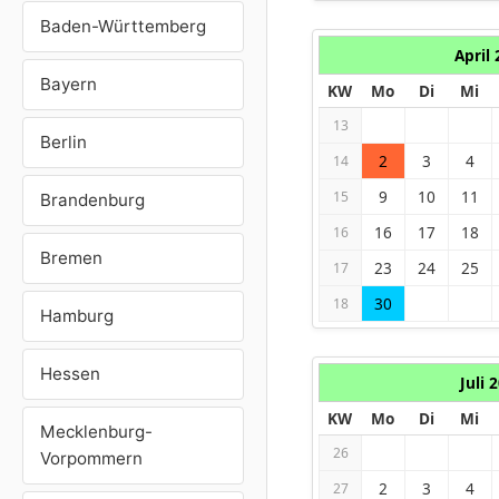
Baden-Württemberg
April
Bayern
KW
Mo
Di
Mi
13
Berlin
2
3
4
14
9
10
11
15
Brandenburg
16
17
18
16
Bremen
23
24
25
17
30
18
Hamburg
Hessen
Juli 
KW
Mo
Di
Mi
Mecklenburg-
26
Vorpommern
2
3
4
27