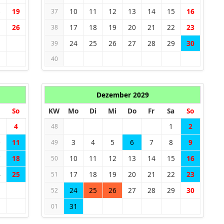
8
19
10
11
12
13
14
15
16
37
5
26
17
18
19
20
21
22
23
38
24
25
26
27
28
29
30
39
40
Dezember 2029
So
KW
Mo
Di
Mi
Do
Fr
Sa
So
4
1
2
48
0
11
3
4
5
6
7
8
9
49
7
18
10
11
12
13
14
15
16
50
4
25
17
18
19
20
21
22
23
51
24
25
26
27
28
29
30
52
31
01