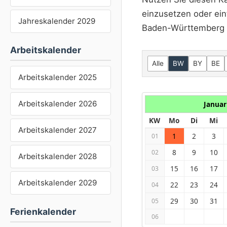
einzusetzen oder ein
Jahreskalender 2029
Baden-Württemberg si
Arbeitskalender
Alle
BW
BY
BE
Arbeitskalender 2025
Arbeitskalender 2026
Januar
KW
Mo
Di
Mi
Arbeitskalender 2027
1
2
3
01
8
9
10
02
Arbeitskalender 2028
15
16
17
03
Arbeitskalender 2029
22
23
24
04
29
30
31
05
Ferienkalender
06