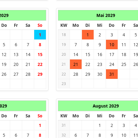
 2029
Mai 2029
Do
Fr
Sa
So
KW
Mo
Di
Mi
Do
Fr
Sa
1
1
2
3
4
5
18
5
6
7
8
7
8
9
10
11
1
19
12
13
14
15
14
15
16
17
18
1
20
19
20
21
22
21
22
23
24
25
2
21
26
27
28
29
28
29
30
31
22
23
2029
August 2029
Do
Fr
Sa
So
KW
Mo
Di
Mi
Do
Fr
Sa
1
1
2
3
4
31
5
6
7
8
6
7
8
9
10
1
32