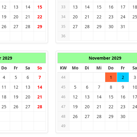
12
13
14
15
13
14
15
16
17
1
33
19
20
21
22
20
21
22
23
24
2
34
26
27
28
29
27
28
29
30
31
35
36
r 2029
November 2029
Do
Fr
Sa
So
KW
Mo
Di
Mi
Do
Fr
Sa
4
5
6
7
1
2
3
44
11
12
13
14
5
6
7
8
9
1
45
18
19
20
21
12
13
14
15
16
1
46
25
26
27
28
19
20
21
22
23
2
47
26
27
28
29
30
48
49