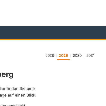
2028
2029
2030
2031
|
|
|
berg
Hier finden Sie eine
age auf einen Blick.
age geschickt