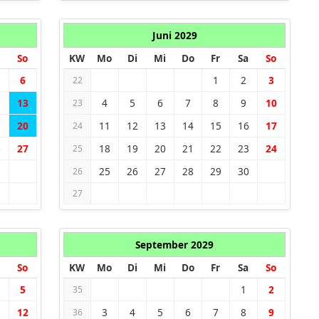
Juni 2029
So
KW
Mo
Di
Mi
Do
Fr
Sa
So
6
1
2
3
22
2
13
4
5
6
7
8
9
10
23
9
20
11
12
13
14
15
16
17
24
6
27
18
19
20
21
22
23
24
25
25
26
27
28
29
30
26
27
September 2029
So
KW
Mo
Di
Mi
Do
Fr
Sa
So
5
1
2
35
1
12
3
4
5
6
7
8
9
36