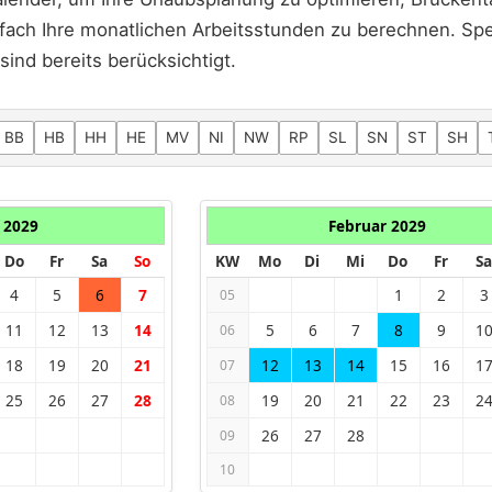
fach Ihre monatlichen Arbeitsstunden zu berechnen. Spez
nd bereits berücksichtigt.
BB
HB
HH
HE
MV
NI
NW
RP
SL
SN
ST
SH
 2029
Februar 2029
Do
Fr
Sa
So
KW
Mo
Di
Mi
Do
Fr
Sa
4
5
6
7
1
2
3
05
11
12
13
14
5
6
7
8
9
1
06
18
19
20
21
12
13
14
15
16
1
07
25
26
27
28
19
20
21
22
23
2
08
26
27
28
09
10