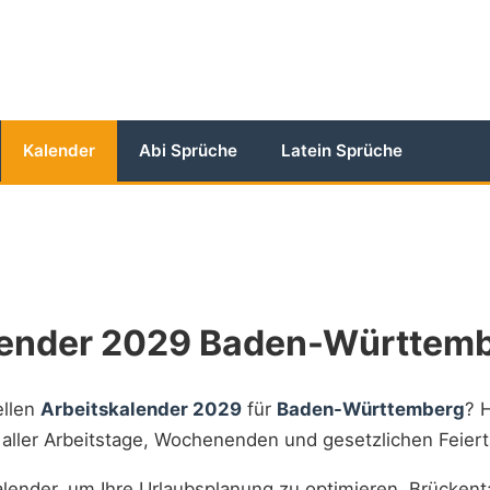
Kalender
Abi Sprüche
Latein Sprüche
lender 2029 Baden-Württem
ellen
Arbeitskalender 2029
für
Baden-Württemberg
? 
t aller Arbeitstage, Wochenenden und gesetzlichen Feiert
lender, um Ihre Urlaubsplanung zu optimieren, Brückent