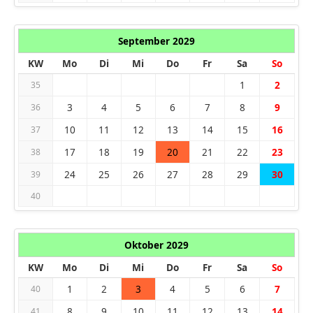
September 2029
KW
Mo
Di
Mi
Do
Fr
Sa
So
1
2
35
3
4
5
6
7
8
9
36
10
11
12
13
14
15
16
37
17
18
19
20
21
22
23
38
24
25
26
27
28
29
30
39
40
Oktober 2029
KW
Mo
Di
Mi
Do
Fr
Sa
So
1
2
3
4
5
6
7
40
8
9
10
11
12
13
14
41