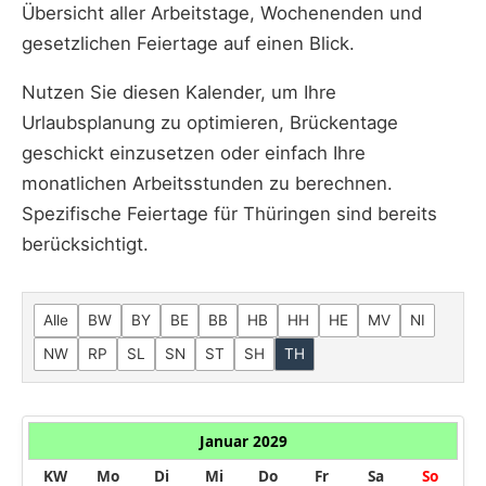
Übersicht aller Arbeitstage, Wochenenden und
gesetzlichen Feiertage auf einen Blick.
Nutzen Sie diesen Kalender, um Ihre
Urlaubsplanung zu optimieren, Brückentage
geschickt einzusetzen oder einfach Ihre
monatlichen Arbeitsstunden zu berechnen.
Spezifische Feiertage für Thüringen sind bereits
berücksichtigt.
Alle
BW
BY
BE
BB
HB
HH
HE
MV
NI
NW
RP
SL
SN
ST
SH
TH
Januar 2029
KW
Mo
Di
Mi
Do
Fr
Sa
So