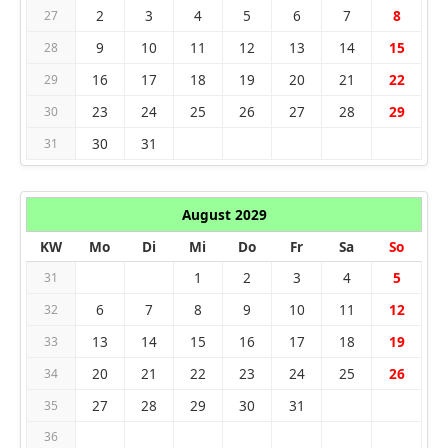
2
3
4
5
6
7
8
27
9
10
11
12
13
14
15
28
16
17
18
19
20
21
22
29
23
24
25
26
27
28
29
30
30
31
31
August 2029
KW
Mo
Di
Mi
Do
Fr
Sa
So
1
2
3
4
5
31
6
7
8
9
10
11
12
32
13
14
15
16
17
18
19
33
20
21
22
23
24
25
26
34
27
28
29
30
31
35
36