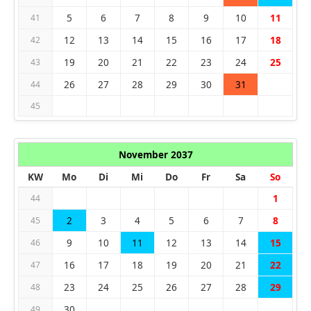
5
6
7
8
9
10
11
41
12
13
14
15
16
17
18
42
19
20
21
22
23
24
25
43
26
27
28
29
30
31
44
45
November 2037
KW
Mo
Di
Mi
Do
Fr
Sa
So
1
44
2
3
4
5
6
7
8
45
9
10
11
12
13
14
15
46
16
17
18
19
20
21
22
47
23
24
25
26
27
28
29
48
30
49