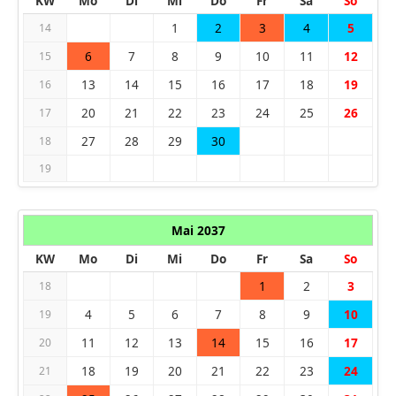
KW
Mo
Di
Mi
Do
Fr
Sa
So
1
2
3
4
5
14
6
7
8
9
10
11
12
15
13
14
15
16
17
18
19
16
20
21
22
23
24
25
26
17
27
28
29
30
18
19
Mai 2037
KW
Mo
Di
Mi
Do
Fr
Sa
So
1
2
3
18
4
5
6
7
8
9
10
19
11
12
13
14
15
16
17
20
18
19
20
21
22
23
24
21