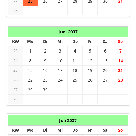
25
26
27
28
29
30
31
22
23
Juni 2037
KW
Mo
Di
Mi
Do
Fr
Sa
So
1
2
3
4
5
6
7
23
8
9
10
11
12
13
14
24
15
16
17
18
19
20
21
25
22
23
24
25
26
27
28
26
29
30
27
28
Juli 2037
KW
Mo
Di
Mi
Do
Fr
Sa
So