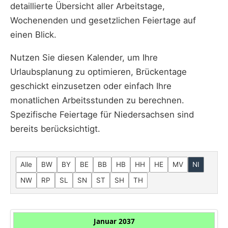
detaillierte Übersicht aller Arbeitstage,
Wochenenden und gesetzlichen Feiertage auf
einen Blick.
Nutzen Sie diesen Kalender, um Ihre
Urlaubsplanung zu optimieren, Brückentage
geschickt einzusetzen oder einfach Ihre
monatlichen Arbeitsstunden zu berechnen.
Spezifische Feiertage für Niedersachsen sind
bereits berücksichtigt.
Alle
BW
BY
BE
BB
HB
HH
HE
MV
NI
NW
RP
SL
SN
ST
SH
TH
Januar 2037