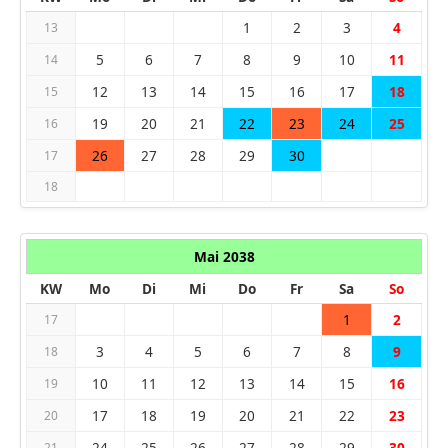
1
2
3
4
13
5
6
7
8
9
10
11
14
12
13
14
15
16
17
18
15
19
20
21
22
23
24
25
16
26
27
28
29
30
17
18
Mai 2038
KW
Mo
Di
Mi
Do
Fr
Sa
So
1
2
17
3
4
5
6
7
8
9
18
10
11
12
13
14
15
16
19
17
18
19
20
21
22
23
20
24
25
26
27
28
29
30
21