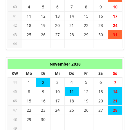
4
5
6
7
8
9
10
40
11
12
13
14
15
16
17
41
18
19
20
21
22
23
24
42
25
26
27
28
29
30
31
43
44
November 2038
KW
Mo
Di
Mi
Do
Fr
Sa
So
1
2
3
4
5
6
7
44
8
9
10
11
12
13
14
45
15
16
17
18
19
20
21
46
22
23
24
25
26
27
28
47
29
30
48
49