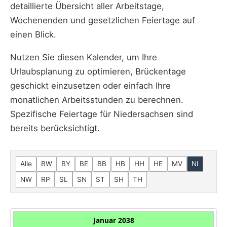
detaillierte Übersicht aller Arbeitstage,
Wochenenden und gesetzlichen Feiertage auf
einen Blick.
Nutzen Sie diesen Kalender, um Ihre
Urlaubsplanung zu optimieren, Brückentage
geschickt einzusetzen oder einfach Ihre
monatlichen Arbeitsstunden zu berechnen.
Spezifische Feiertage für Niedersachsen sind
bereits berücksichtigt.
Alle
BW
BY
BE
BB
HB
HH
HE
MV
NI
NW
RP
SL
SN
ST
SH
TH
Januar 2038