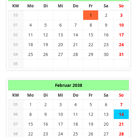
KW
Mo
Di
Mi
Do
Fr
Sa
So
1
2
3
53
4
5
6
7
8
9
10
01
11
12
13
14
15
16
17
02
18
19
20
21
22
23
24
03
25
26
27
28
29
30
31
04
05
Februar 2038
KW
Mo
Di
Mi
Do
Fr
Sa
So
1
2
3
4
5
6
7
05
8
9
10
11
12
13
14
06
15
16
17
18
19
20
21
07
22
23
24
25
26
27
28
08