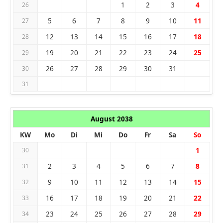
1
2
3
4
26
5
6
7
8
9
10
11
27
12
13
14
15
16
17
18
28
19
20
21
22
23
24
25
29
26
27
28
29
30
31
30
31
August 2038
KW
Mo
Di
Mi
Do
Fr
Sa
So
1
30
2
3
4
5
6
7
8
31
9
10
11
12
13
14
15
32
16
17
18
19
20
21
22
33
23
24
25
26
27
28
29
34