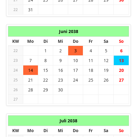
31
22
Juni 2038
KW
Mo
Di
Mi
Do
Fr
Sa
So
1
2
3
4
5
6
22
7
8
9
10
11
12
13
23
14
15
16
17
18
19
20
24
21
22
23
24
25
26
27
25
28
29
30
26
27
Juli 2038
KW
Mo
Di
Mi
Do
Fr
Sa
So