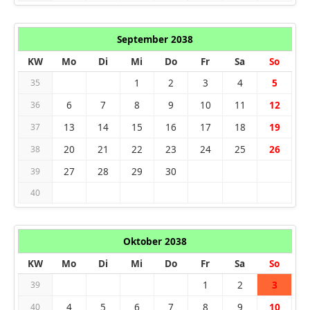
September 2038
KW
Mo
Di
Mi
Do
Fr
Sa
So
1
2
3
4
5
35
6
7
8
9
10
11
12
36
13
14
15
16
17
18
19
37
20
21
22
23
24
25
26
38
27
28
29
30
39
40
Oktober 2038
KW
Mo
Di
Mi
Do
Fr
Sa
So
1
2
3
39
4
5
6
7
8
9
10
40