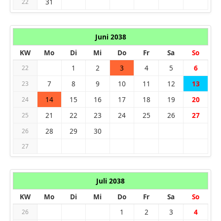
31
22
Juni 2038
KW
Mo
Di
Mi
Do
Fr
Sa
So
1
2
3
4
5
6
22
7
8
9
10
11
12
13
23
14
15
16
17
18
19
20
24
21
22
23
24
25
26
27
25
28
29
30
26
27
Juli 2038
KW
Mo
Di
Mi
Do
Fr
Sa
So
1
2
3
4
26