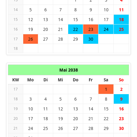
5
6
7
8
9
10
11
14
12
13
14
15
16
17
18
15
19
20
21
22
23
24
25
16
26
27
28
29
30
17
18
Mai 2038
KW
Mo
Di
Mi
Do
Fr
Sa
So
1
2
17
3
4
5
6
7
8
9
18
10
11
12
13
14
15
16
19
17
18
19
20
21
22
23
20
24
25
26
27
28
29
30
21