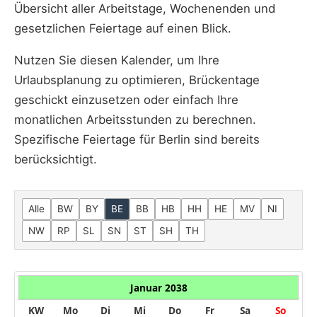
Übersicht aller Arbeitstage, Wochenenden und
gesetzlichen Feiertage auf einen Blick.
Nutzen Sie diesen Kalender, um Ihre
Urlaubsplanung zu optimieren, Brückentage
geschickt einzusetzen oder einfach Ihre
monatlichen Arbeitsstunden zu berechnen.
Spezifische Feiertage für Berlin sind bereits
berücksichtigt.
Alle
BW
BY
BE
BB
HB
HH
HE
MV
NI
NW
RP
SL
SN
ST
SH
TH
Januar 2038
KW
Mo
Di
Mi
Do
Fr
Sa
So