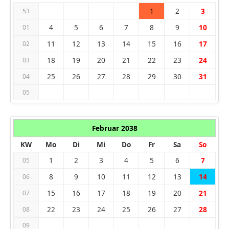
1
2
3
53
4
5
6
7
8
9
10
01
11
12
13
14
15
16
17
02
18
19
20
21
22
23
24
03
25
26
27
28
29
30
31
04
05
Februar 2038
KW
Mo
Di
Mi
Do
Fr
Sa
So
1
2
3
4
5
6
7
05
8
9
10
11
12
13
14
06
15
16
17
18
19
20
21
07
22
23
24
25
26
27
28
08
09