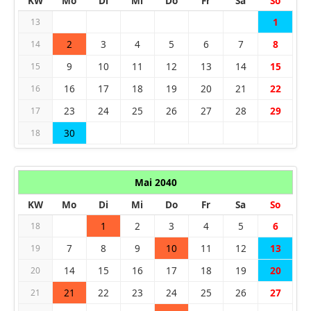
KW
Mo
Di
Mi
Do
Fr
Sa
So
1
13
2
3
4
5
6
7
8
14
9
10
11
12
13
14
15
15
16
17
18
19
20
21
22
16
23
24
25
26
27
28
29
17
30
18
Mai 2040
KW
Mo
Di
Mi
Do
Fr
Sa
So
1
2
3
4
5
6
18
7
8
9
10
11
12
13
19
14
15
16
17
18
19
20
20
21
22
23
24
25
26
27
21