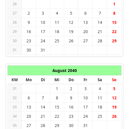
1
26
2
3
4
5
6
7
8
27
9
10
11
12
13
14
15
28
16
17
18
19
20
21
22
29
23
24
25
26
27
28
29
30
30
31
31
August 2040
KW
Mo
Di
Mi
Do
Fr
Sa
So
1
2
3
4
5
31
6
7
8
9
10
11
12
32
13
14
15
16
17
18
19
33
20
21
22
23
24
25
26
34
27
28
29
30
31
35