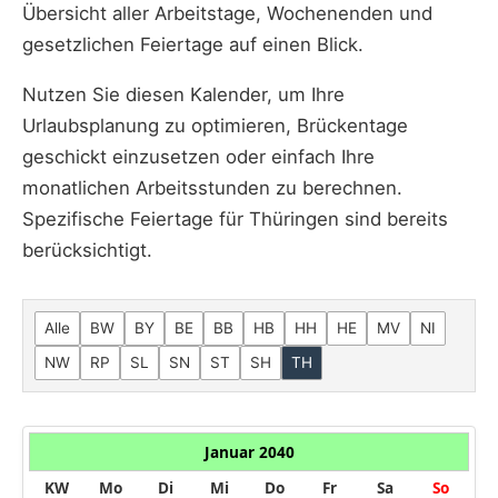
Übersicht aller Arbeitstage, Wochenenden und
gesetzlichen Feiertage auf einen Blick.
Nutzen Sie diesen Kalender, um Ihre
Urlaubsplanung zu optimieren, Brückentage
geschickt einzusetzen oder einfach Ihre
monatlichen Arbeitsstunden zu berechnen.
Spezifische Feiertage für Thüringen sind bereits
berücksichtigt.
Alle
BW
BY
BE
BB
HB
HH
HE
MV
NI
NW
RP
SL
SN
ST
SH
TH
Januar 2040
KW
Mo
Di
Mi
Do
Fr
Sa
So