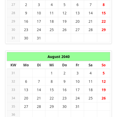
2
3
4
5
6
7
8
27
9
10
11
12
13
14
15
28
16
17
18
19
20
21
22
29
23
24
25
26
27
28
29
30
30
31
31
August 2040
KW
Mo
Di
Mi
Do
Fr
Sa
So
1
2
3
4
5
31
6
7
8
9
10
11
12
32
13
14
15
16
17
18
19
33
20
21
22
23
24
25
26
34
27
28
29
30
31
35
36