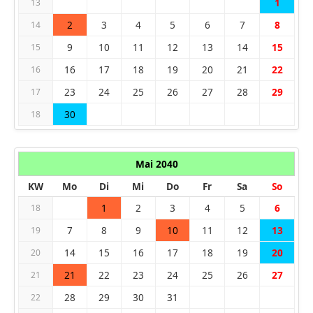
1
13
2
3
4
5
6
7
8
14
9
10
11
12
13
14
15
15
16
17
18
19
20
21
22
16
23
24
25
26
27
28
29
17
30
18
Mai 2040
KW
Mo
Di
Mi
Do
Fr
Sa
So
1
2
3
4
5
6
18
7
8
9
10
11
12
13
19
14
15
16
17
18
19
20
20
21
22
23
24
25
26
27
21
28
29
30
31
22