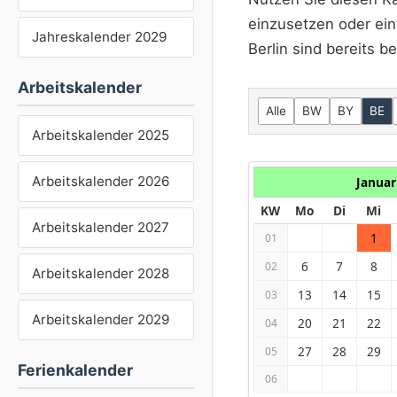
einzusetzen oder ein
Jahreskalender 2029
Berlin sind bereits be
Arbeitskalender
Alle
BW
BY
BE
Arbeitskalender 2025
Arbeitskalender 2026
Januar
KW
Mo
Di
Mi
Arbeitskalender 2027
1
01
6
7
8
02
Arbeitskalender 2028
13
14
15
03
Arbeitskalender 2029
20
21
22
04
27
28
29
05
Ferienkalender
06