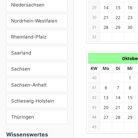
Niedersachsen
14
15
16
29
21
22
23
30
Nordrhein-Westfalen
28
29
30
31
Rheinland-Pfalz
32
Saarland
Oktobe
KW
Mo
Di
Mi
Sachsen
1
40
Sachsen-Anhalt
6
7
8
41
13
14
15
42
Schleswig-Holstein
20
21
22
43
Thüringen
27
28
29
44
45
Wissenswertes