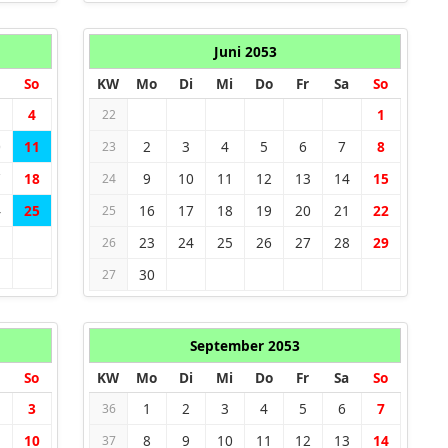
Juni 2053
So
KW
Mo
Di
Mi
Do
Fr
Sa
So
4
1
22
0
11
2
3
4
5
6
7
8
23
7
18
9
10
11
12
13
14
15
24
4
25
16
17
18
19
20
21
22
25
1
23
24
25
26
27
28
29
26
30
27
September 2053
So
KW
Mo
Di
Mi
Do
Fr
Sa
So
3
1
2
3
4
5
6
7
36
10
8
9
10
11
12
13
14
37