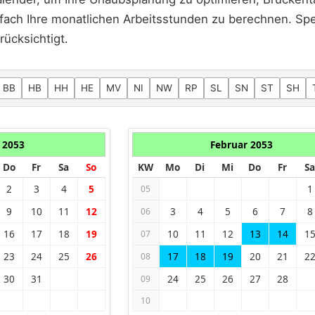
fach Ihre monatlichen Arbeitsstunden zu berechnen. Spez
rücksichtigt.
BB
HB
HH
HE
MV
NI
NW
RP
SL
SN
ST
SH
 2053
Februar 2053
Do
Fr
Sa
So
KW
Mo
Di
Mi
Do
Fr
Sa
2
3
4
5
1
05
9
10
11
12
3
4
5
6
7
8
06
16
17
18
19
10
11
12
13
14
1
07
23
24
25
26
17
18
19
20
21
2
08
30
31
24
25
26
27
28
09
10