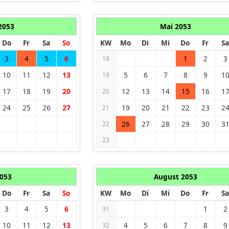
 2053
Mai 2053
Do
Fr
Sa
So
KW
Mo
Di
Mi
Do
Fr
Sa
3
4
5
6
1
2
3
18
10
11
12
13
5
6
7
8
9
1
19
17
18
19
20
12
13
14
15
16
1
20
24
25
26
27
19
20
21
22
23
2
21
26
27
28
29
30
3
22
23
2053
August 2053
Do
Fr
Sa
So
KW
Mo
Di
Mi
Do
Fr
Sa
3
4
5
6
1
2
31
10
11
12
13
4
5
6
7
8
9
32