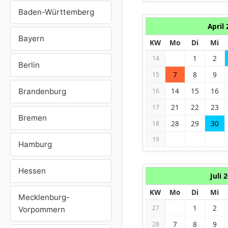
Baden-Württemberg
April
Bayern
KW
Mo
Di
Mi
1
2
14
Berlin
7
8
9
15
14
15
16
Brandenburg
16
21
22
23
17
Bremen
28
29
30
18
19
Hamburg
Hessen
Juli 
KW
Mo
Di
Mi
Mecklenburg-
1
2
27
Vorpommern
7
8
9
28