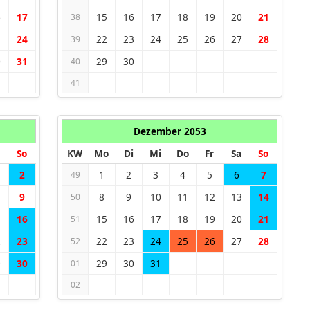
6
17
15
16
17
18
19
20
21
38
3
24
22
23
24
25
26
27
28
39
0
31
29
30
40
41
Dezember 2053
So
KW
Mo
Di
Mi
Do
Fr
Sa
So
2
1
2
3
4
5
6
7
49
9
8
9
10
11
12
13
14
50
5
16
15
16
17
18
19
20
21
51
2
23
22
23
24
25
26
27
28
52
9
30
29
30
31
01
02