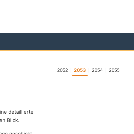
2052
2053
2054
2055
|
|
|
ine detaillierte
en Blick.
age geschickt