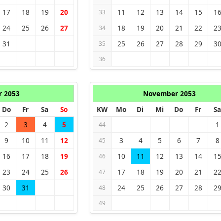
17
18
19
20
11
12
13
14
15
1
33
24
25
26
27
18
19
20
21
22
2
34
31
25
26
27
28
29
3
35
36
r 2053
November 2053
Do
Fr
Sa
So
KW
Mo
Di
Mi
Do
Fr
Sa
2
3
4
5
1
44
9
10
11
12
3
4
5
6
7
8
45
16
17
18
19
10
11
12
13
14
1
46
23
24
25
26
17
18
19
20
21
2
47
30
31
24
25
26
27
28
2
48
49