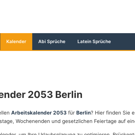
Kalender
Abi Sprüche
Latein Sprüche
ender 2053 Berlin
ellen
Arbeitskalender 2053
für
Berlin
? Hier finden Sie e
itstage, Wochenenden und gesetzlichen Feiertage auf ein
lender, um Ihre Urlaubsplanung zu optimieren, Brückent