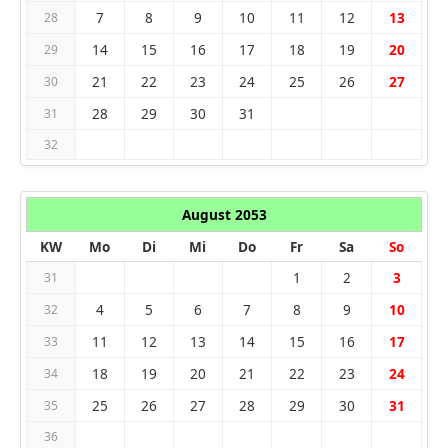
7
8
9
10
11
12
13
28
14
15
16
17
18
19
20
29
21
22
23
24
25
26
27
30
28
29
30
31
31
32
August 2053
KW
Mo
Di
Mi
Do
Fr
Sa
So
1
2
3
31
4
5
6
7
8
9
10
32
11
12
13
14
15
16
17
33
18
19
20
21
22
23
24
34
25
26
27
28
29
30
31
35
36