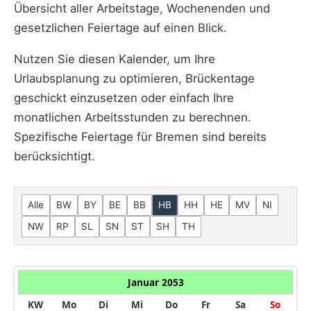
Übersicht aller Arbeitstage, Wochenenden und
gesetzlichen Feiertage auf einen Blick.
Nutzen Sie diesen Kalender, um Ihre
Urlaubsplanung zu optimieren, Brückentage
geschickt einzusetzen oder einfach Ihre
monatlichen Arbeitsstunden zu berechnen.
Spezifische Feiertage für Bremen sind bereits
berücksichtigt.
Alle
BW
BY
BE
BB
HB
HH
HE
MV
NI
NW
RP
SL
SN
ST
SH
TH
Januar 2053
KW
Mo
Di
Mi
Do
Fr
Sa
So