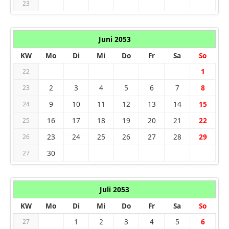
23
Juni 2053
KW
Mo
Di
Mi
Do
Fr
Sa
So
1
22
2
3
4
5
6
7
8
23
9
10
11
12
13
14
15
24
16
17
18
19
20
21
22
25
23
24
25
26
27
28
29
26
30
27
Juli 2053
KW
Mo
Di
Mi
Do
Fr
Sa
So
1
2
3
4
5
6
27