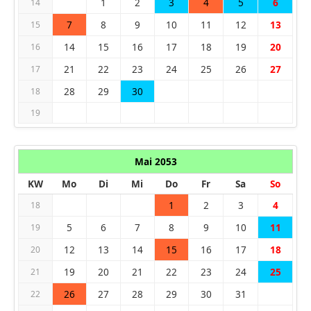
1
2
3
4
5
6
14
7
8
9
10
11
12
13
15
14
15
16
17
18
19
20
16
21
22
23
24
25
26
27
17
28
29
30
18
19
Mai 2053
KW
Mo
Di
Mi
Do
Fr
Sa
So
1
2
3
4
18
5
6
7
8
9
10
11
19
12
13
14
15
16
17
18
20
19
20
21
22
23
24
25
21
26
27
28
29
30
31
22