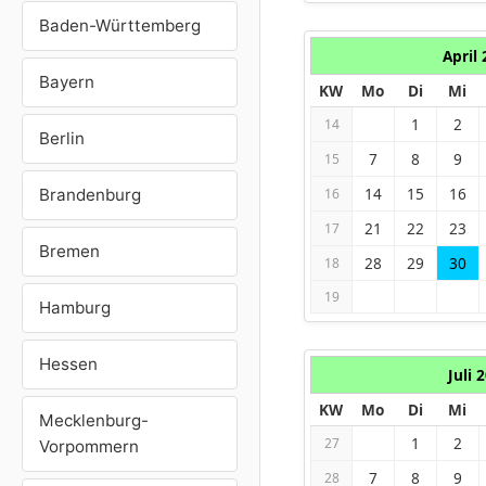
Baden-Württemberg
April
Bayern
KW
Mo
Di
Mi
1
2
14
Berlin
7
8
9
15
14
15
16
Brandenburg
16
21
22
23
17
Bremen
28
29
30
18
19
Hamburg
Hessen
Juli 
KW
Mo
Di
Mi
Mecklenburg-
1
2
27
Vorpommern
7
8
9
28