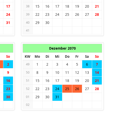
6
17
15
16
17
18
19
20
21
38
3
24
22
23
24
25
26
27
28
39
0
31
29
30
40
41
Dezember 2070
So
KW
Mo
Di
Mi
Do
Fr
Sa
So
2
1
2
3
4
5
6
7
49
9
8
9
10
11
12
13
14
50
5
16
15
16
17
18
19
20
21
51
2
23
22
23
24
25
26
27
28
52
9
30
29
30
31
01
02