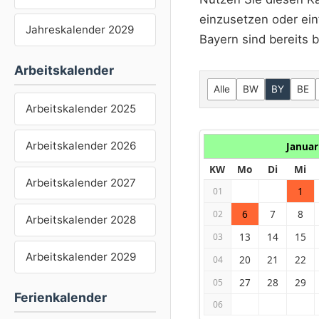
einzusetzen oder ein
Jahreskalender 2029
Bayern sind bereits b
Arbeitskalender
Alle
BW
BY
BE
Arbeitskalender 2025
Arbeitskalender 2026
Januar
KW
Mo
Di
Mi
Arbeitskalender 2027
1
01
6
7
8
02
Arbeitskalender 2028
13
14
15
03
Arbeitskalender 2029
20
21
22
04
27
28
29
05
Ferienkalender
06