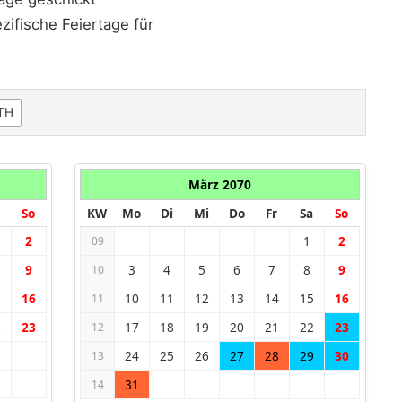
ifische Feiertage für
TH
März 2070
So
KW
Mo
Di
Mi
Do
Fr
Sa
So
2
1
2
09
9
3
4
5
6
7
8
9
10
5
16
10
11
12
13
14
15
16
11
2
23
17
18
19
20
21
22
23
12
24
25
26
27
28
29
30
13
31
14