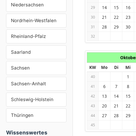
Niedersachsen
14
15
16
29
21
22
23
30
Nordrhein-Westfalen
28
29
30
31
Rheinland-Pfalz
32
Saarland
Oktobe
KW
Mo
Di
Mi
Sachsen
1
40
Sachsen-Anhalt
6
7
8
41
13
14
15
42
Schleswig-Holstein
20
21
22
43
Thüringen
27
28
29
44
45
Wissenswertes