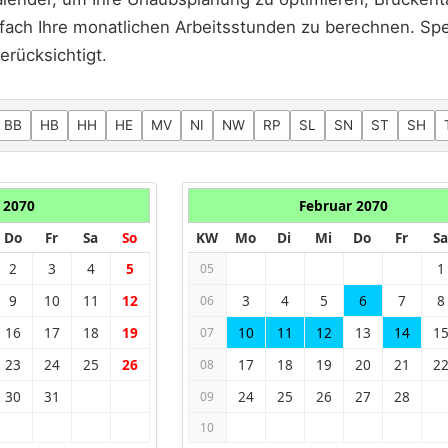
fach Ihre monatlichen Arbeitsstunden zu berechnen. Spez
erücksichtigt.
BB
HB
HH
HE
MV
NI
NW
RP
SL
SN
ST
SH
 2070
Februar 2070
Do
Fr
Sa
So
KW
Mo
Di
Mi
Do
Fr
Sa
2
3
4
5
1
05
9
10
11
12
3
4
5
6
7
8
06
16
17
18
19
10
11
12
13
14
1
07
23
24
25
26
17
18
19
20
21
2
08
30
31
24
25
26
27
28
09
10