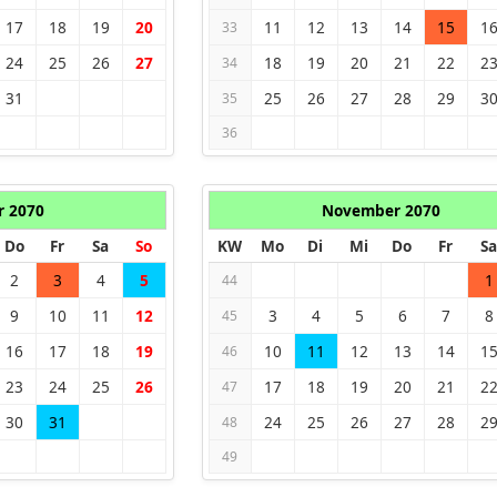
17
18
19
20
11
12
13
14
15
1
33
24
25
26
27
18
19
20
21
22
2
34
31
25
26
27
28
29
3
35
36
r 2070
November 2070
Do
Fr
Sa
So
KW
Mo
Di
Mi
Do
Fr
Sa
2
3
4
5
1
44
9
10
11
12
3
4
5
6
7
8
45
16
17
18
19
10
11
12
13
14
1
46
23
24
25
26
17
18
19
20
21
2
47
30
31
24
25
26
27
28
2
48
49