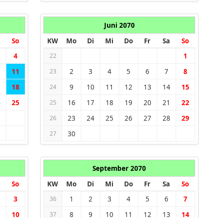
Juni 2070
So
KW
Mo
Di
Mi
Do
Fr
Sa
So
4
1
22
0
11
2
3
4
5
6
7
8
23
7
18
9
10
11
12
13
14
15
24
4
25
16
17
18
19
20
21
22
25
1
23
24
25
26
27
28
29
26
30
27
September 2070
So
KW
Mo
Di
Mi
Do
Fr
Sa
So
3
1
2
3
4
5
6
7
36
10
8
9
10
11
12
13
14
37