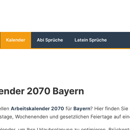
Kalender
Abi Sprüche
Latein Sprüche
lender 2070 Bayern
ellen
Arbeitskalender 2070
für
Bayern
? Hier finden Sie 
itstage, Wochenenden und gesetzlichen Feiertage auf ein
lender, um Ihre Urlaubsplanung zu optimieren, Brückent