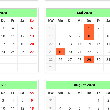
 2070
Mai 2070
Do
Fr
Sa
So
KW
Mo
Di
Mi
Do
Fr
Sa
3
4
5
6
1
2
3
18
10
11
12
13
5
6
7
8
9
1
19
17
18
19
20
12
13
14
15
16
1
20
24
25
26
27
19
20
21
22
23
2
21
26
27
28
29
30
3
22
23
2070
August 2070
Do
Fr
Sa
So
KW
Mo
Di
Mi
Do
Fr
Sa
3
4
5
6
1
2
31
10
11
12
13
4
5
6
7
8
9
32