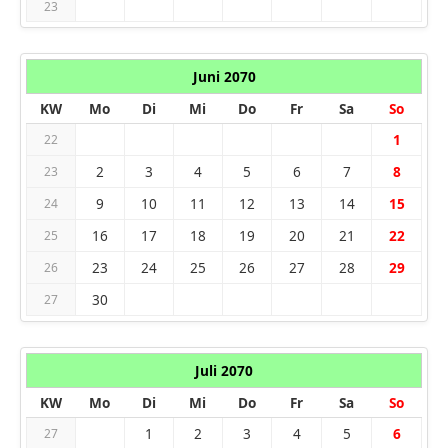
23
Juni 2070
KW
Mo
Di
Mi
Do
Fr
Sa
So
1
22
2
3
4
5
6
7
8
23
9
10
11
12
13
14
15
24
16
17
18
19
20
21
22
25
23
24
25
26
27
28
29
26
30
27
Juli 2070
KW
Mo
Di
Mi
Do
Fr
Sa
So
1
2
3
4
5
6
27