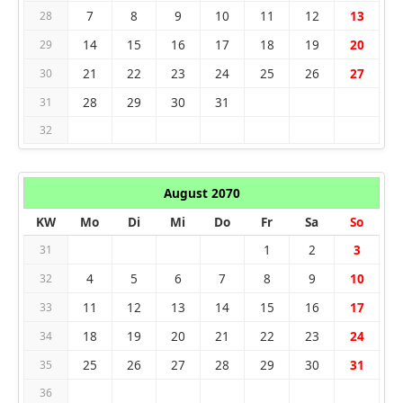
7
8
9
10
11
12
13
28
14
15
16
17
18
19
20
29
21
22
23
24
25
26
27
30
28
29
30
31
31
32
August 2070
KW
Mo
Di
Mi
Do
Fr
Sa
So
1
2
3
31
4
5
6
7
8
9
10
32
11
12
13
14
15
16
17
33
18
19
20
21
22
23
24
34
25
26
27
28
29
30
31
35
36