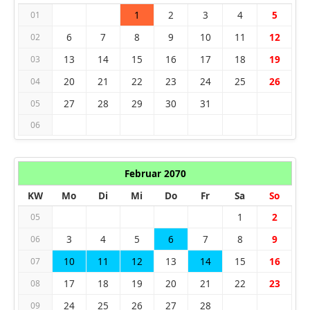
1
2
3
4
5
01
6
7
8
9
10
11
12
02
13
14
15
16
17
18
19
03
20
21
22
23
24
25
26
04
27
28
29
30
31
05
06
Februar 2070
KW
Mo
Di
Mi
Do
Fr
Sa
So
1
2
05
3
4
5
6
7
8
9
06
10
11
12
13
14
15
16
07
17
18
19
20
21
22
23
08
24
25
26
27
28
09