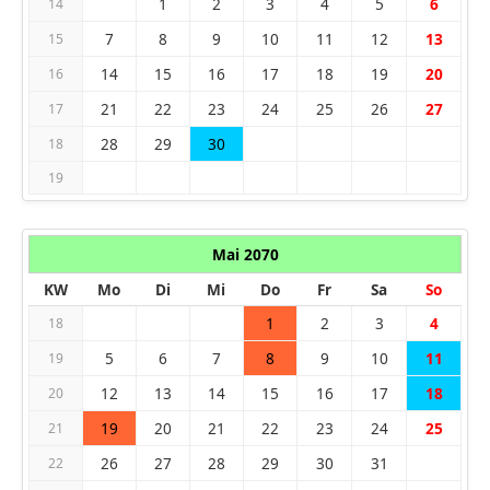
1
2
3
4
5
6
14
7
8
9
10
11
12
13
15
14
15
16
17
18
19
20
16
21
22
23
24
25
26
27
17
28
29
30
18
19
Mai 2070
KW
Mo
Di
Mi
Do
Fr
Sa
So
1
2
3
4
18
5
6
7
8
9
10
11
19
12
13
14
15
16
17
18
20
19
20
21
22
23
24
25
21
26
27
28
29
30
31
22