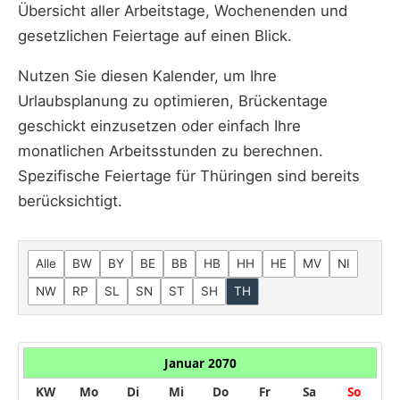
Übersicht aller Arbeitstage, Wochenenden und
gesetzlichen Feiertage auf einen Blick.
Nutzen Sie diesen Kalender, um Ihre
Urlaubsplanung zu optimieren, Brückentage
geschickt einzusetzen oder einfach Ihre
monatlichen Arbeitsstunden zu berechnen.
Spezifische Feiertage für Thüringen sind bereits
berücksichtigt.
Alle
BW
BY
BE
BB
HB
HH
HE
MV
NI
NW
RP
SL
SN
ST
SH
TH
Januar 2070
KW
Mo
Di
Mi
Do
Fr
Sa
So