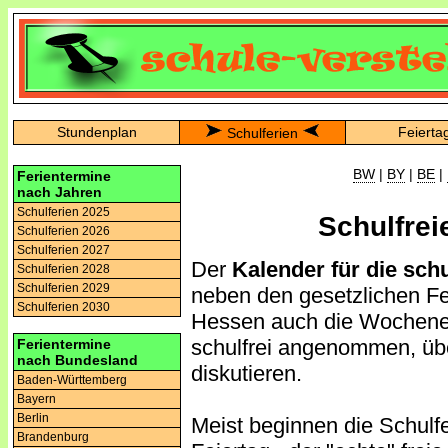
Stundenplan
Feierta
Schulferien
BW
|
BY
|
BE
|
Ferientermine
nach Jahren
Schulferien 2025
Schulfrei
Schulferien 2026
Schulferien 2027
Der
Kalender für die sch
Schulferien 2028
Schulferien 2029
neben den gesetzlichen Fe
Schulferien 2030
Hessen auch die Wochenen
schulfrei angenommen, üb
Ferientermine
nach Bundesland
diskutieren.
Baden-Württemberg
Bayern
Berlin
Meist beginnen die Schulf
Brandenburg