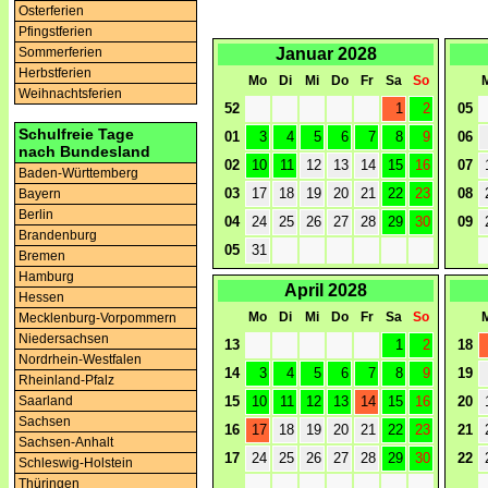
Osterferien
Pfingstferien
Januar 2028
Sommerferien
Herbstferien
Mo
Di
Mi
Do
Fr
Sa
So
Weihnachtsferien
52
1
2
05
Schulfreie Tage
01
3
4
5
6
7
8
9
06
nach Bundesland
02
10
11
12
13
14
15
16
07
Baden-Württemberg
03
17
18
19
20
21
22
23
08
Bayern
Berlin
04
24
25
26
27
28
29
30
09
Brandenburg
05
31
Bremen
Hamburg
April 2028
Hessen
Mo
Di
Mi
Do
Fr
Sa
So
Mecklenburg-Vorpommern
Niedersachsen
13
1
2
18
Nordrhein-Westfalen
14
3
4
5
6
7
8
9
19
Rheinland-Pfalz
15
10
11
12
13
14
15
16
20
Saarland
Sachsen
16
17
18
19
20
21
22
23
21
Sachsen-Anhalt
17
24
25
26
27
28
29
30
22
Schleswig-Holstein
Thüringen