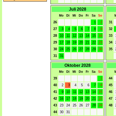
Juli 2028
Mo
Di
Mi
Do
Fr
Sa
So
26
1
2
31
27
3
4
5
6
7
8
9
32
28
10
11
12
13
14
15
16
33
29
17
18
19
20
21
22
23
34
30
24
25
26
27
28
29
30
35
31
31
Oktober 2028
Mo
Di
Mi
Do
Fr
Sa
So
39
1
44
40
2
3
4
5
6
7
8
45
41
9
10
11
12
13
14
15
46
42
16
17
18
19
20
21
22
47
43
23
24
25
26
27
28
29
48
44
30
31