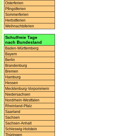
Osterferien
Pfingstferien
Sommerferien
Herbstferien
Weihnachtsferien
Schulfreie Tage
nach Bundesland
Baden-Württemberg
Bayern
Berlin
Brandenburg
Bremen
Hamburg
Hessen
Mecklenburg-Vorpommern
Niedersachsen
Nordrhein-Westfalen
Rheinland-Pfalz
Saarland
Sachsen
Sachsen-Anhalt
Schleswig-Holstein
Thüringen