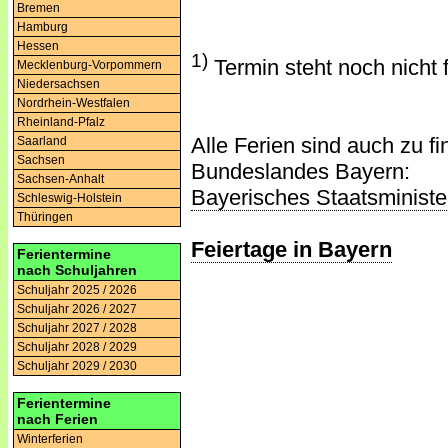
Bremen
Hamburg
Hessen
1)
Termin steht noch nicht 
Mecklenburg-Vorpommern
Niedersachsen
Nordrhein-Westfalen
Rheinland-Pfalz
Alle Ferien sind auch zu f
Saarland
Sachsen
Bundeslandes Bayern:
Sachsen-Anhalt
Bayerisches Staatsminister
Schleswig-Holstein
Thüringen
Feiertage in Bayern
Ferientermine
nach Schuljahren
Schuljahr 2025 / 2026
Schuljahr 2026 / 2027
Schuljahr 2027 / 2028
Schuljahr 2028 / 2029
Schuljahr 2029 / 2030
Ferientermine
nach Ferien
Winterferien