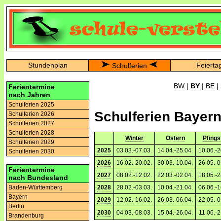
Stundenplan
Feierta
Schulferien
BW
|
BY
|
BE
|
Ferientermine
nach Jahren
Schulferien 2025
Schulferien Bayer
Schulferien 2026
Schulferien 2027
Schulferien 2028
Winter
Ostern
Pfings
Schulferien 2029
2025
03.03.-07.03.
14.04.-25.04.
10.06.-2
Schulferien 2030
2026
16.02.-20.02.
30.03.-10.04.
26.05.-0
Ferientermine
2027
08.02.-12.02.
22.03.-02.04.
18.05.-2
nach Bundesland
2028
28.02.-03.03.
10.04.-21.04.
06.06.-1
Baden-Württemberg
Bayern
2029
12.02.-16.02.
26.03.-06.04.
22.05.-0
Berlin
2030
04.03.-08.03.
15.04.-26.04.
11.06.-2
Brandenburg