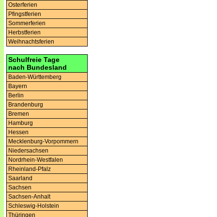
Osterferien
Pfingstferien
Sommerferien
Herbstferien
Weihnachtsferien
Schulfreie Tage
nach Bundesland
Baden-Württemberg
Bayern
Berlin
Brandenburg
Bremen
Hamburg
Hessen
Mecklenburg-Vorpommern
Niedersachsen
Nordrhein-Westfalen
Rheinland-Pfalz
Saarland
Sachsen
Sachsen-Anhalt
Schleswig-Holstein
Thüringen