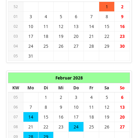
1
2
52
3
4
5
6
7
8
9
01
10
11
12
13
14
15
16
02
17
18
19
20
21
22
23
03
24
25
26
27
28
29
30
04
31
05
Februar 2028
KW
Mo
Di
Mi
Do
Fr
Sa
So
1
2
3
4
5
6
05
7
8
9
10
11
12
13
06
14
15
16
17
18
19
20
07
21
22
23
24
25
26
27
08
28
29
09