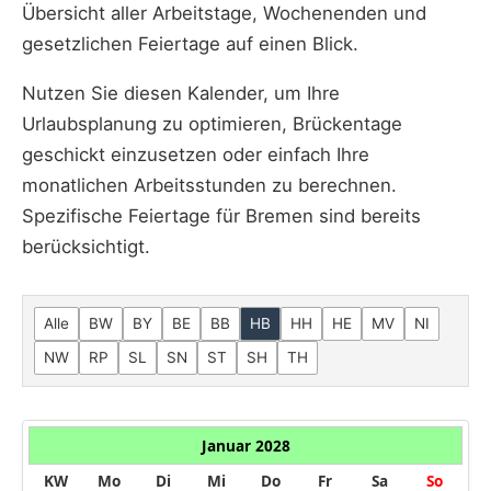
Übersicht aller Arbeitstage, Wochenenden und
gesetzlichen Feiertage auf einen Blick.
Nutzen Sie diesen Kalender, um Ihre
Urlaubsplanung zu optimieren, Brückentage
geschickt einzusetzen oder einfach Ihre
monatlichen Arbeitsstunden zu berechnen.
Spezifische Feiertage für Bremen sind bereits
berücksichtigt.
Alle
BW
BY
BE
BB
HB
HH
HE
MV
NI
NW
RP
SL
SN
ST
SH
TH
Januar 2028
KW
Mo
Di
Mi
Do
Fr
Sa
So