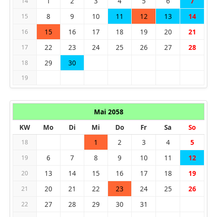
1
2
3
4
5
6
7
14
8
9
10
11
12
13
14
15
15
16
17
18
19
20
21
16
22
23
24
25
26
27
28
17
29
30
18
19
Mai 2058
KW
Mo
Di
Mi
Do
Fr
Sa
So
1
2
3
4
5
18
6
7
8
9
10
11
12
19
13
14
15
16
17
18
19
20
20
21
22
23
24
25
26
21
27
28
29
30
31
22