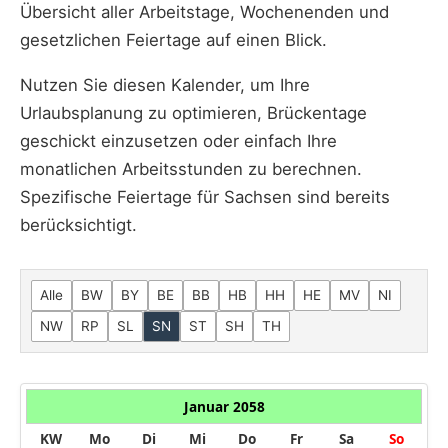
Übersicht aller Arbeitstage, Wochenenden und
gesetzlichen Feiertage auf einen Blick.
Nutzen Sie diesen Kalender, um Ihre
Urlaubsplanung zu optimieren, Brückentage
geschickt einzusetzen oder einfach Ihre
monatlichen Arbeitsstunden zu berechnen.
Spezifische Feiertage für Sachsen sind bereits
berücksichtigt.
Alle
BW
BY
BE
BB
HB
HH
HE
MV
NI
NW
RP
SL
SN
ST
SH
TH
Januar 2058
KW
Mo
Di
Mi
Do
Fr
Sa
So