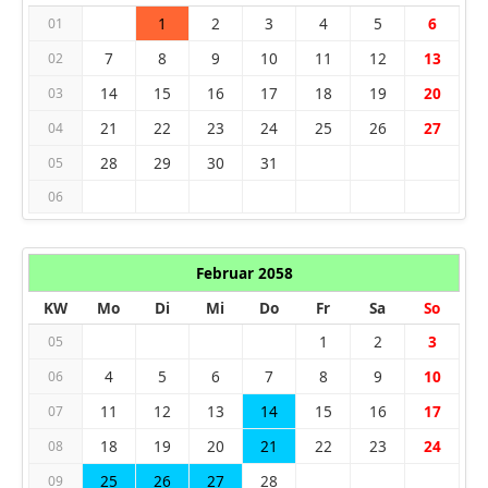
1
2
3
4
5
6
01
7
8
9
10
11
12
13
02
14
15
16
17
18
19
20
03
21
22
23
24
25
26
27
04
28
29
30
31
05
06
Februar 2058
KW
Mo
Di
Mi
Do
Fr
Sa
So
1
2
3
05
4
5
6
7
8
9
10
06
11
12
13
14
15
16
17
07
18
19
20
21
22
23
24
08
25
26
27
28
09