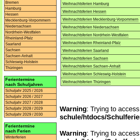
Bremen
Weihnachtsferien Hamburg
Hamburg
Weihnachtsferien Hessen
Hessen
Weihnachtsferien Mecklenburg-Vorpommern
Mecklenburg-Vorpommern
Niedersachsen
Weihnachtsferien Niedersachsen
Nordrhein-Westfalen
Weihnachtsferien Nordrhein-Westfalen
Rheinland-Pfalz
Weihnachtsferien Rheinland-Pfalz
Saarland
Sachsen
Weihnachtsferien Saarland
Sachsen-Anhalt
Weihnachtsferien Sachsen
Schleswig-Holstein
Weihnachtsferien Sachsen-Anhalt
Thüringen
Weihnachtsferien Schleswig-Holstein
Ferientermine
Weihnachtsferien Thüringen
nach Schuljahren
Schuljahr 2025 / 2026
Schuljahr 2026 / 2027
Schuljahr 2027 / 2028
Warning
: Trying to access
Schuljahr 2028 / 2029
Schuljahr 2029 / 2030
schule/htdocs/Schulferie
Ferientermine
nach Ferien
Warning
: Trying to access
Winterferien