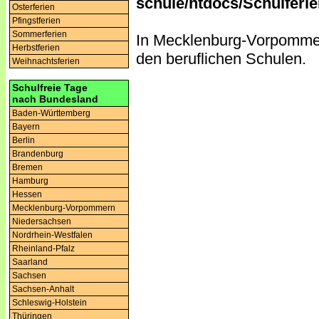
schule/htdocs/Schulferie
Osterferien
Pfingstferien
Sommerferien
In Mecklenburg-Vorpommer
Herbstferien
den beruflichen Schulen.
Weihnachtsferien
Schulfreie Tage
nach Bundesland
Baden-Württemberg
Bayern
Berlin
Brandenburg
Bremen
Hamburg
Hessen
Mecklenburg-Vorpommern
Niedersachsen
Nordrhein-Westfalen
Rheinland-Pfalz
Saarland
Sachsen
Sachsen-Anhalt
Schleswig-Holstein
Thüringen