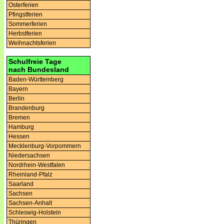
Osterferien
Pfingstferien
Sommerferien
Herbstferien
Weihnachtsferien
Schulfreie Tage
nach Bundesland
Baden-Württemberg
Bayern
Berlin
Brandenburg
Bremen
Hamburg
Hessen
Mecklenburg-Vorpommern
Niedersachsen
Nordrhein-Westfalen
Rheinland-Pfalz
Saarland
Sachsen
Sachsen-Anhalt
Schleswig-Holstein
Thüringen