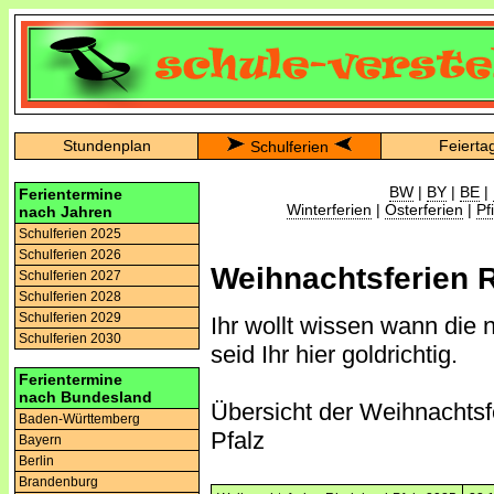
Stundenplan
Feierta
Schulferien
BW
|
BY
|
BE
|
Ferientermine
Winterferien
|
Osterferien
|
Pf
nach Jahren
Schulferien 2025
Schulferien 2026
Weihnachtsferien R
Schulferien 2027
Schulferien 2028
Schulferien 2029
Ihr wollt wissen wann die
Schulferien 2030
seid Ihr hier goldrichtig.
Ferientermine
nach Bundesland
Übersicht der Weihnachtsf
Baden-Württemberg
Pfalz
Bayern
Berlin
Brandenburg