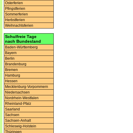
Osterferien
Pfingstferien
Sommerferien
Herbstferien
Weihnachtsferien
Schulfreie Tage
nach Bundesland
Baden-Württemberg
Bayern
Berlin
Brandenburg
Bremen
Hamburg
Hessen
Mecklenburg-Vorpommern
Niedersachsen
Nordrhein-Westfalen
Rheinland-Pfalz
Saarland
Sachsen
Sachsen-Anhalt
Schleswig-Holstein
Thüringen