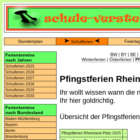
Stundenplan
Feierta
Schulferien
BW
|
BY
|
BE
|
Ferientermine
Winterferien
|
Osterferien
|
Pf
nach Jahren
Schulferien 2025
Schulferien 2026
Pfingstferien Rhein
Schulferien 2027
Schulferien 2028
Schulferien 2029
Ihr wollt wissen wann die 
Schulferien 2030
Ihr hier goldrichtig.
Ferientermine
nach Bundesland
Übersicht der Pfingstferie
Baden-Württemberg
Bayern
Berlin
Pfingstferien Rheinland-Pfalz 2025
-
Brandenburg