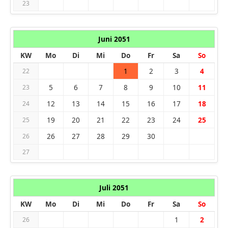
23
Juni 2051
KW
Mo
Di
Mi
Do
Fr
Sa
So
1
2
3
4
22
5
6
7
8
9
10
11
23
12
13
14
15
16
17
18
24
19
20
21
22
23
24
25
25
26
27
28
29
30
26
27
Juli 2051
KW
Mo
Di
Mi
Do
Fr
Sa
So
1
2
26