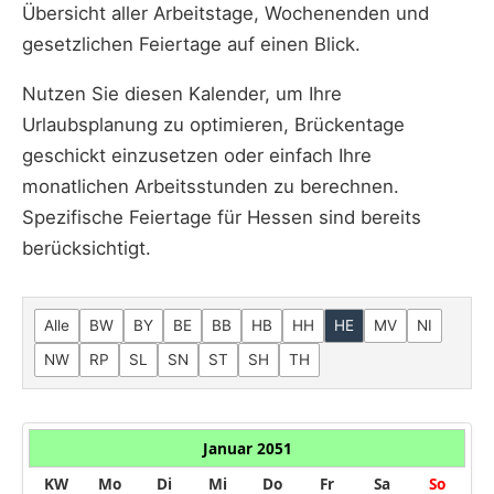
Übersicht aller Arbeitstage, Wochenenden und
gesetzlichen Feiertage auf einen Blick.
Nutzen Sie diesen Kalender, um Ihre
Urlaubsplanung zu optimieren, Brückentage
geschickt einzusetzen oder einfach Ihre
monatlichen Arbeitsstunden zu berechnen.
Spezifische Feiertage für Hessen sind bereits
berücksichtigt.
Alle
BW
BY
BE
BB
HB
HH
HE
MV
NI
NW
RP
SL
SN
ST
SH
TH
Januar 2051
KW
Mo
Di
Mi
Do
Fr
Sa
So