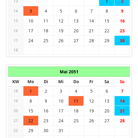
1
2
13
3
4
5
6
7
8
9
14
10
11
12
13
14
15
16
15
17
18
19
20
21
22
23
16
24
25
26
27
28
29
30
17
18
Mai 2051
KW
Mo
Di
Mi
Do
Fr
Sa
So
1
2
3
4
5
6
7
18
8
9
10
11
12
13
14
19
15
16
17
18
19
20
21
20
22
23
24
25
26
27
28
21
29
30
31
22