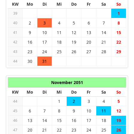
KW
Mo
Di
Mi
Do
Fr
Sa
So
1
39
2
3
4
5
6
7
8
40
9
10
11
12
13
14
15
41
16
17
18
19
20
21
22
42
23
24
25
26
27
28
29
43
30
31
44
November 2051
KW
Mo
Di
Mi
Do
Fr
Sa
So
1
2
3
4
5
44
6
7
8
9
10
11
12
45
13
14
15
16
17
18
19
46
20
21
22
23
24
25
26
47