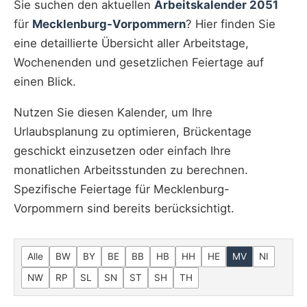
Sie suchen den aktuellen
Arbeitskalender 2051
für
Mecklenburg-Vorpommern
? Hier finden Sie
eine detaillierte Übersicht aller Arbeitstage,
Wochenenden und gesetzlichen Feiertage auf
einen Blick.
Nutzen Sie diesen Kalender, um Ihre
Urlaubsplanung zu optimieren, Brückentage
geschickt einzusetzen oder einfach Ihre
monatlichen Arbeitsstunden zu berechnen.
Spezifische Feiertage für Mecklenburg-
Vorpommern sind bereits berücksichtigt.
Alle
BW
BY
BE
BB
HB
HH
HE
MV
NI
NW
RP
SL
SN
ST
SH
TH