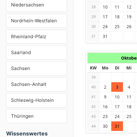
Niedersachsen
10
11
12
28
17
18
19
29
Nordrhein-Westfalen
24
25
26
30
31
Rheinland-Pfalz
31
Saarland
Oktobe
KW
Mo
Di
Mi
Sachsen
39
Sachsen-Anhalt
2
3
4
40
9
10
11
41
Schleswig-Holstein
16
17
18
42
Thüringen
23
24
25
43
30
31
44
Wissenswertes