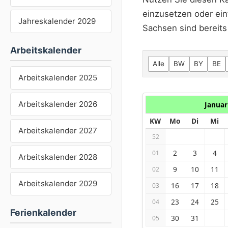
einzusetzen oder ein
Jahreskalender 2029
Sachsen sind bereits 
Arbeitskalender
Alle
BW
BY
BE
Arbeitskalender 2025
Arbeitskalender 2026
Januar
KW
Mo
Di
Mi
Arbeitskalender 2027
52
2
3
4
01
Arbeitskalender 2028
9
10
11
02
Arbeitskalender 2029
16
17
18
03
23
24
25
04
Ferienkalender
30
31
05