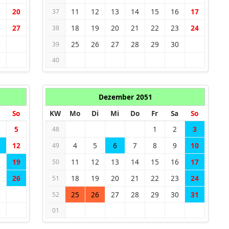
9
20
11
12
13
14
15
16
17
37
6
27
18
19
20
21
22
23
24
38
25
26
27
28
29
30
39
40
Dezember 2051
So
KW
Mo
Di
Mi
Do
Fr
Sa
So
5
1
2
3
48
1
12
4
5
6
7
8
9
10
49
8
19
11
12
13
14
15
16
17
50
5
26
18
19
20
21
22
23
24
51
25
26
27
28
29
30
31
52
01