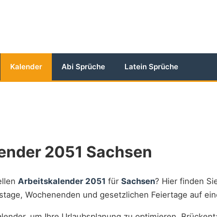
Kalender
Abi Sprüche
Latein Sprüche
lender 2051 Sachsen
ellen
Arbeitskalender 2051
für
Sachsen
? Hier finden Sie
itstage, Wochenenden und gesetzlichen Feiertage auf ein
lender, um Ihre Urlaubsplanung zu optimieren, Brückent