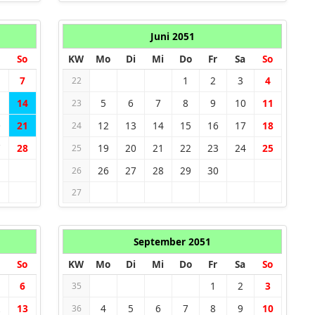
Juni 2051
So
KW
Mo
Di
Mi
Do
Fr
Sa
So
7
1
2
3
4
22
3
14
5
6
7
8
9
10
11
23
0
21
12
13
14
15
16
17
18
24
7
28
19
20
21
22
23
24
25
25
26
27
28
29
30
26
27
September 2051
So
KW
Mo
Di
Mi
Do
Fr
Sa
So
6
1
2
3
35
2
13
4
5
6
7
8
9
10
36