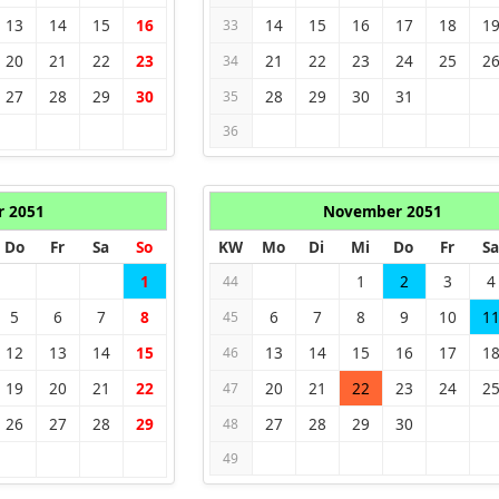
13
14
15
16
14
15
16
17
18
1
33
20
21
22
23
21
22
23
24
25
2
34
27
28
29
30
28
29
30
31
35
36
r 2051
November 2051
Do
Fr
Sa
So
KW
Mo
Di
Mi
Do
Fr
Sa
1
1
2
3
4
44
5
6
7
8
6
7
8
9
10
1
45
12
13
14
15
13
14
15
16
17
1
46
19
20
21
22
20
21
22
23
24
2
47
26
27
28
29
27
28
29
30
48
49