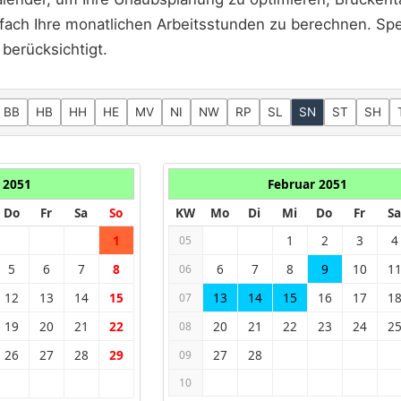
fach Ihre monatlichen Arbeitsstunden zu berechnen. Spez
berücksichtigt.
BB
HB
HH
HE
MV
NI
NW
RP
SL
SN
ST
SH
 2051
Februar 2051
Do
Fr
Sa
So
KW
Mo
Di
Mi
Do
Fr
Sa
1
1
2
3
4
05
5
6
7
8
6
7
8
9
10
1
06
12
13
14
15
13
14
15
16
17
1
07
19
20
21
22
20
21
22
23
24
2
08
26
27
28
29
27
28
09
10